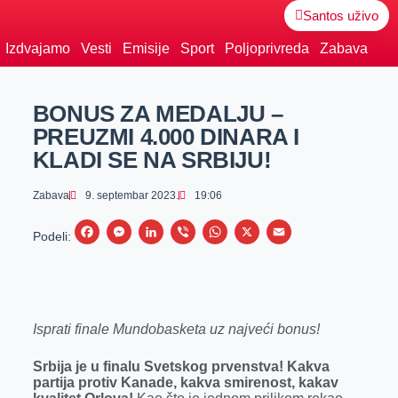
Santos uživo
Izdvajamo
Vesti
Emisije
Sport
Poljoprivreda
Zabava
BONUS ZA MEDALJU –
PREUZMI 4.000 DINARA I
KLADI SE NA SRBIJU!
Zabava
9. septembar 2023.
19:06
F
M
L
V
W
X
E
Podeli:
a
e
i
i
h
m
c
s
n
b
a
a
e
s
k
e
t
i
Isprati finale Mundobasketa uz najveći bonus!
b
e
e
r
s
l
o
n
d
A
Srbija je u finalu Svetskog prvenstva! Kakva
o
g
I
p
partija protiv Kanade, kakva smirenost, kakav