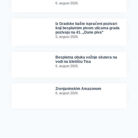
6. avgust 2026.
Iz Gradske bašte ispraćeni pozivari
koji besplatnim pivom ulicama grada
pozivaju na 41. „Dane piva“
5. avgust 2026.
Besplatna obuka vožnje skutera na
vodi na Izletištu Tisa
6. avgust 2026.
Zrenjaninskim Amazonom
6. avgust 2026.