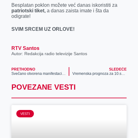
Besplatan poklon možete već danas iskoristiti za
patriotski tiket,
a danas zaista imate i šta da
odigrate!
SVIM SRCEM UZ ORLOVE!
RTV Santos
Autor: Redakcija radio televizije Santos
PRETHODNO
SLEDEĆE
Svečano otvorena manifestacija „Dani porodice“ u Perlezu
Vremenska prognoza za 10.septembar
POVEZANE VESTI
VESTI