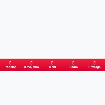
Početna
Izdvajamo
Meni
Radio
Pretraga
Pretraga
Kategorije