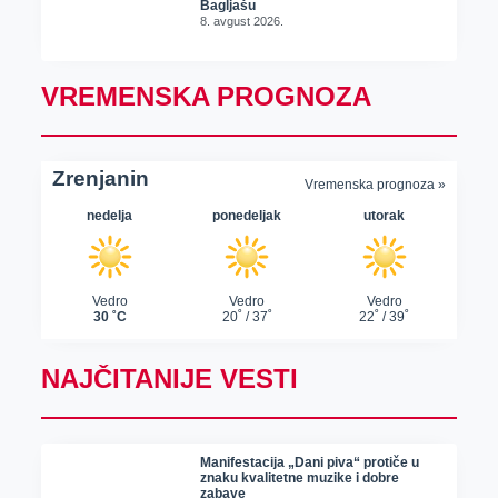
Bagljašu
8. avgust 2026.
VREMENSKA PROGNOZA
NAJČITANIJE VESTI
Manifestacija „Dani piva“ protiče u
znaku kvalitetne muzike i dobre
zabave