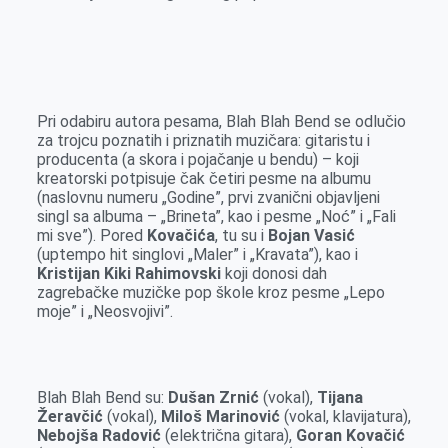
r
Pri odabiru autora pesama, Blah Blah Bend se odlučio
za trojcu poznatih i priznatih muzičara: gitaristu i
producenta (a skora i pojačanje u bendu) – koji
kreatorski potpisuje čak četiri pesme na albumu
(naslovnu numeru „Godine”, prvi zvanični objavljeni
singl sa albuma – „Brineta”, kao i pesme „Noć” i „Fali
mi sve”). Pored
Kovačića
, tu su i
Bojan Vasić
(uptempo hit singlovi „Maler” i „Kravata”), kao i
Kristijan Kiki Rahimovski
koji donosi dah
zagrebačke muzičke pop škole kroz pesme „Lepo
moje” i „Neosvojivi”.
Blah Blah Bend su:
Dušan Zrnić
(vokal),
Tijana
Žeravčić
(vokal),
Miloš Marinović
(vokal, klavijatura),
Nebojša Radović
(električna gitara),
Goran Kovačić