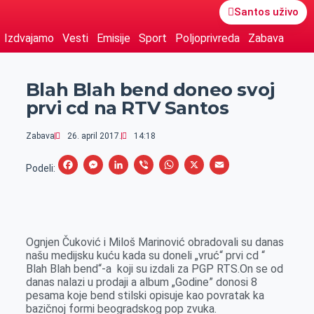
Santos uživo
Izdvajamo
Vesti
Emisije
Sport
Poljoprivreda
Zabava
Blah Blah bend doneo svoj
prvi cd na RTV Santos
Zabava
26. april 2017.
14:18
F
M
L
V
W
X
E
Podeli:
a
e
i
i
h
m
c
s
n
b
a
a
e
s
k
e
t
i
Ognjen Čuković i Miloš Marinović obradovali su danas
b
e
e
r
s
l
našu medijsku kuću kada su doneli „vruć“ prvi cd “
o
n
d
A
Blah Blah bend“-a koji su izdali za PGP RTS.On se od
danas nalazi u prodaji a album „Godine” donosi 8
o
g
I
p
pesama koje bend stilski opisuje kao povratak ka
k
e
n
p
bazičnoj formi beogradskog pop zvuka.