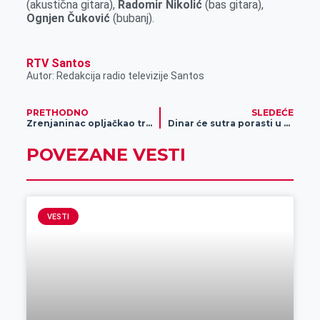
(akustična gitara),
Radomir Nikolić
(bas gitara),
Ognjen Čuković
(bubanj).
RTV Santos
Autor: Redakcija radio televizije Santos
PRETHODNO
SLEDEĆE
Zrenjaninac opljačkao trafiku
Dinar će sutra porasti u odnosu na evro
POVEZANE VESTI
VESTI