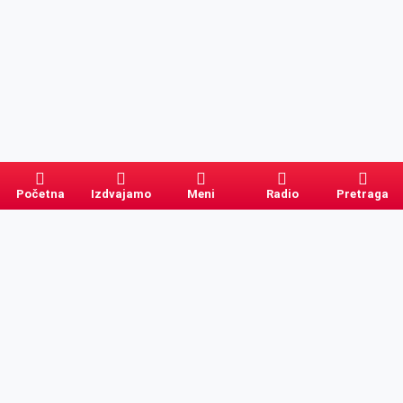
Početna
Izdvajamo
Meni
Radio
Pretraga
Pretraga
Kategorije
Ostalo
Naslovna