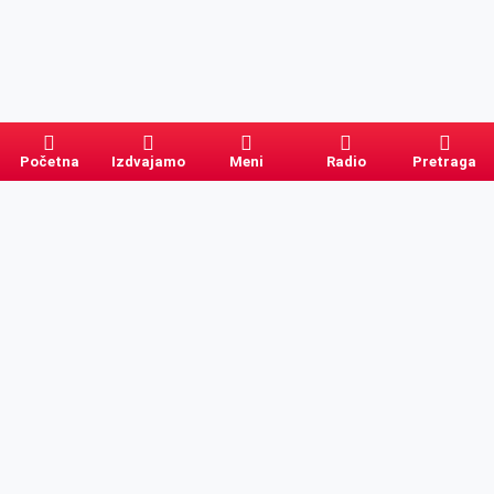
Početna
Izdvajamo
Meni
Radio
Pretraga
Pretraga
Kategorije
Ostalo
Naslovna
Izdvajamo