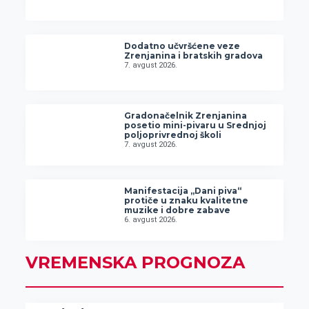
Dodatno učvršćene veze
Zrenjanina i bratskih gradova
7. avgust 2026.
Gradonačelnik Zrenjanina
posetio mini-pivaru u Srednjoj
poljoprivrednoj školi
7. avgust 2026.
Manifestacija „Dani piva“
protiče u znaku kvalitetne
muzike i dobre zabave
6. avgust 2026.
VREMENSKA PROGNOZA