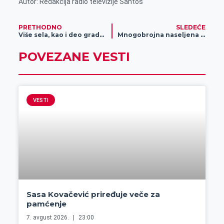
Autor: Redakcija radio televizije Santos
PRETHODNO
SLEDEĆE
Više sela, kao i deo grada u potpunosti ostaje bez struje
Mnogobrojna naseljena mesta i deo grada ostaju sutra bez struje
POVEZANE VESTI
VESTI
Sasa Kovačević priređuje veče za
pamćenje
7. avgust 2026.
23:00