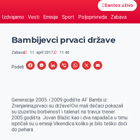
Santos uživo
Izdvajamo
Vesti
Emisije
Sport
Poljoprivreda
Zabava
Bambijevci prvaci države
Zabava
11. april 2017.
11:40
F
M
L
V
W
X
E
Podeli:
a
e
i
i
h
m
c
s
n
b
a
a
e
s
k
e
t
i
Generacije 2005. i 2009.godište AF Bambi iz
b
e
e
r
s
l
Zrenjanina,prvaci su države!Ovi mali dečaci pokazali
o
n
d
A
su izuzetnu borbenost i talenat na travi,a trener
2005.godišta Jovan Blažić kao i dva napadača u timu
o
g
I
p
ispričali su u emisiji Vikendica koliko je bilo teško doći
k
e
n
p
do pehara.
r