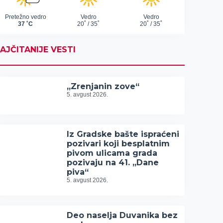
AJČITANIJE VESTI
„Zrenjanin zove“
5. avgust 2026.
Iz Gradske bašte ispraćeni
pozivari koji besplatnim
pivom ulicama grada
pozivaju na 41. „Dane
piva“
5. avgust 2026.
Deo naselja Duvanika bez