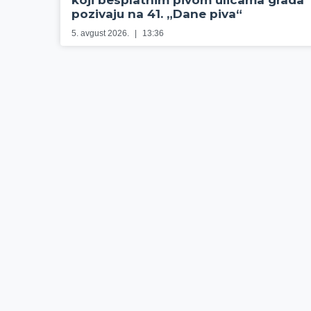
koji besplatnim pivom ulicama grada
pozivaju na 41. „Dane piva“
5. avgust 2026.
13:36