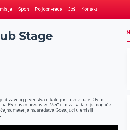
misije
Sport
Poljoprivreda
Još
Kontakt
lub Stage
N
je državnog prvenstva u kategoriji džez-balet.Ovim
no na Evropsko prvenstvo.Međutim,za sada nije moguće
čajna materijalna sredstva.Gostujući u emisiji
.