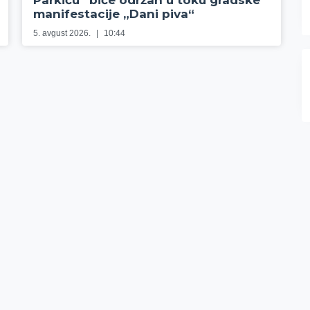
Parkiću” biće održan u toku gradske
manifestacije „Dani piva“
5. avgust 2026.
10:44