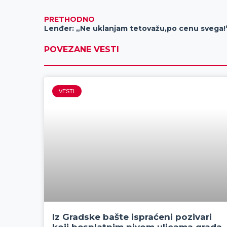
PRETHODNO
Lenđer: „Ne uklanjam tetovažu,po cenu svega!
POVEZANE VESTI
VESTI
Iz Gradske bašte ispraćeni pozivari