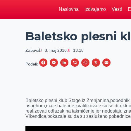
Naslovna
Izdvajamo
Vesti
E
Baletsko plesni k
Zabava
3. maj 2016.
13:18
F
M
L
V
W
X
E
Podeli:
a
e
i
i
h
m
c
s
n
b
a
a
e
s
k
e
t
i
b
e
e
r
s
l
Baletsko plesni klub Stage iz Zrenjanina,pobednik 
o
n
d
A
uspehom,male balerine kvalifikovale su se direkt
realizovati odlazak na takmičenje jer nedostaju zna
o
g
I
p
Vikendica,pokazale su da su zasluženo pobednice
k
e
n
p
r