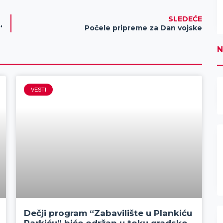
SLEDEĆE
“
Počele pripreme za Dan vojske
N
VESTI
Dečji program “Zabavilište u Plankiću