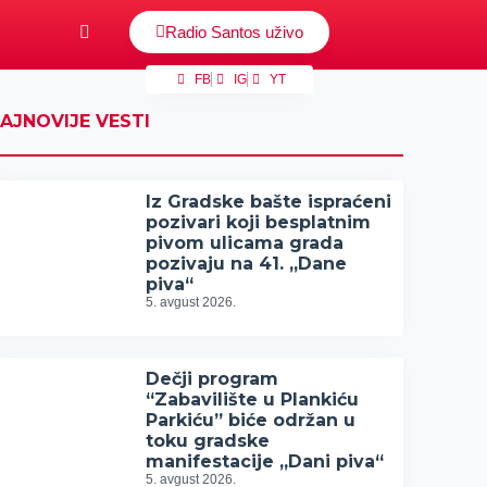
Radio Santos uživo
FB
IG
YT
AJNOVIJE VESTI
Iz Gradske bašte ispraćeni
pozivari koji besplatnim
pivom ulicama grada
pozivaju na 41. „Dane
piva“
5. avgust 2026.
Dečji program
“Zabavilište u Plankiću
Parkiću” biće održan u
toku gradske
manifestacije „Dani piva“
5. avgust 2026.