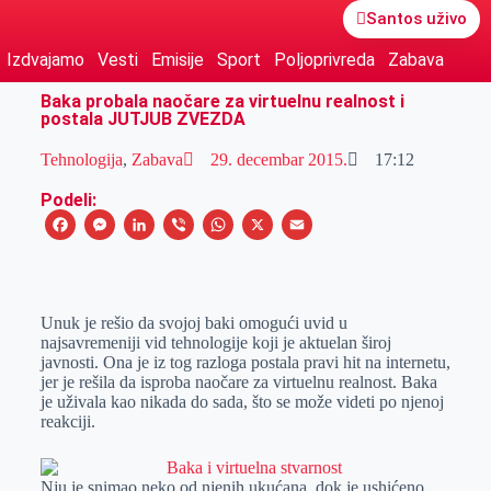
Santos uživo
Izdvajamo
Vesti
Emisije
Sport
Poljoprivreda
Zabava
Baka probala naočare za virtuelnu realnost i
postala JUTJUB ZVEZDA
Tehnologija
,
Zabava
29. decembar 2015.
17:12
Podeli:
F
M
L
V
W
X
E
a
e
i
i
h
m
c
s
n
b
a
a
e
s
k
e
t
i
Unuk je rešio da svojoj baki omogući uvid u
najsavremeniji vid tehnologije koji je aktuelan široj
b
e
e
r
s
l
javnosti. Ona je iz tog razloga postala pravi hit na internetu,
o
n
d
A
jer je rešila da isproba naočare za virtuelnu realnost. Baka
je uživala kao nikada do sada, što se može videti po njenoj
o
g
I
p
reakciji.
k
e
n
p
r
Nju je snimao neko od njenih ukućana, dok je ushićeno