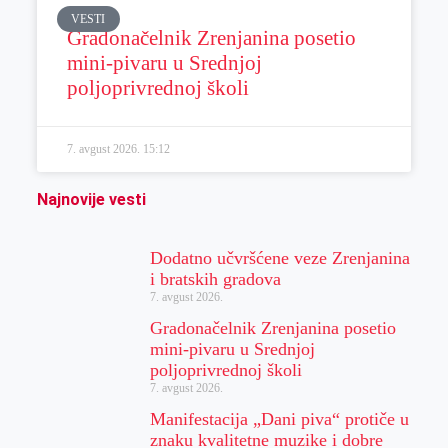
VESTI
Gradonačelnik Zrenjanina posetio
mini-pivaru u Srednjoj
poljoprivrednoj školi
7. avgust 2026.
15:12
Najnovije vesti
Dodatno učvršćene veze Zrenjanina
i bratskih gradova
7. avgust 2026.
Gradonačelnik Zrenjanina posetio
mini-pivaru u Srednjoj
poljoprivrednoj školi
7. avgust 2026.
Manifestacija „Dani piva“ protiče u
znaku kvalitetne muzike i dobre