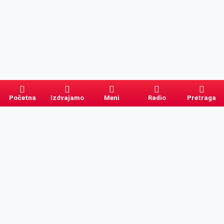
Početna
Izdvajamo
Meni
Radio
Pretraga
Pretraga
Kategorije
Ostalo
Naslovna