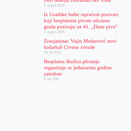
4. avgust 2026.
Iz Gradske bašte ispraćeni pozivari
koji besplatnim pivom ulicama
grada pozivaju na 41. „Dane piva“
5. avgust 2026.
Zrenjaninac Vojin Medarević novi
košarkaš Crvene zvezde
30. jul 2026.
Besplatna školica plivanja
organizuje se jedanaestu godinu
zaredom
8. jul 2026.