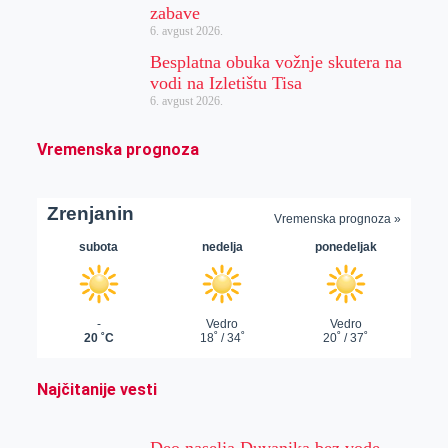
zabave
6. avgust 2026.
Besplatna obuka vožnje skutera na
vodi na Izletištu Tisa
6. avgust 2026.
Vremenska prognoza
Najčitanije vesti
Deo naselja Duvanika bez vode