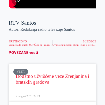
RTV Santos
Autor: Redakcija radio televizije Santos
PRETHODNO
SLEDEĆE
Vreme rada službi JKP”Čistoća i zelenilo” za vreme praznika
Ovako su ukućani okitili jelke u Zrenjaninu i u naseljenim mestima (foto)
POVEZANE vesti
VESTI
Dodatno učvršćene veze Zrenjanina i
bratskih gradova
7. avgust 2026.
22:23