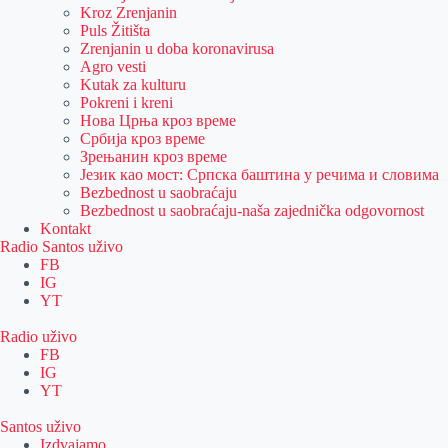
Kroz Zrenjanin
Puls Žitišta
Zrenjanin u doba koronavirusa
Agro vesti
Kutak za kulturu
Pokreni i kreni
Нова Црња кроз време
Србија кроз време
Зрењанин кроз време
Језик као мост: Српска баштина у речима и словима
Bezbednost u saobraćaju
Bezbednost u saobraćaju-naša zajednička odgovornost
Kontakt
Radio Santos uživo
FB
IG
YT
Radio uživo
FB
IG
YT
Santos uživo
Izdvajamo