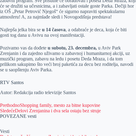
zabavni program. Sve prisutne će obradovati i poseta Deda Mraza, koji
će se družiti sa učesnicima, a i zabavljati ostale goste Parka. Dečiji hor
iz OŠ „Petar Petrović Njegoš“ će sigurno napraviti spektakularnu
atmosferu! A, za najmlađe sledi i Novogodišnja predstava!
Najlepša jelka bira se
u 14 časova
, a odabraće je deca, koja će biti
gosti tog dana u Avivu na ovoj manifestaciji.
Pozivamo vas da dođete
u subotu, 23. decembra,
u Aviv Park
Zrenjanin i da zajedno uživamo u zabavnoj i humanitarnoj akciji, uz
muzički program, zabavu na ledu i posetu Deda Mraza, i da tom
prilikom sakupimo što veći broj paketića za decu bez roditelja, navodi
se u saopštenju Aviv Parka.
RTV Santos
Autor: Redakcija radio televizije Santos
Prethodno
Shopping family, mesto za bitne kupovine
Sledeće
Delovi Zrenjanina i dva sela ostaju bez struje
POVEZANE vesti
Vesti