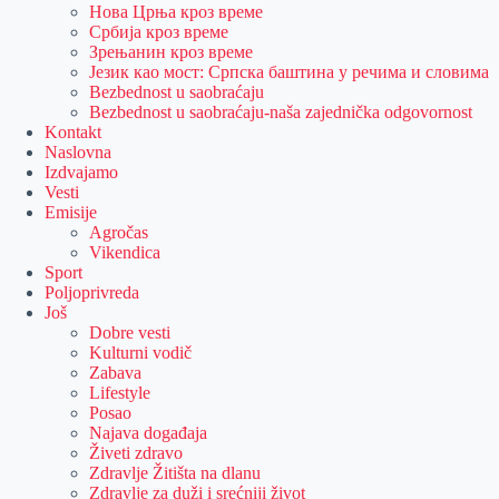
Нова Црња кроз време
Србија кроз време
Зрењанин кроз време
Језик као мост: Српска баштина у речима и словима
Bezbednost u saobraćaju
Bezbednost u saobraćaju-naša zajednička odgovornost
Kontakt
Naslovna
Izdvajamo
Vesti
Emisije
Agročas
Vikendica
Sport
Poljoprivreda
Još
Dobre vesti
Kulturni vodič
Zabava
Lifestyle
Posao
Najava događaja
Živeti zdravo
Zdravlje Žitišta na dlanu
Zdravlje za duži i srećniji život