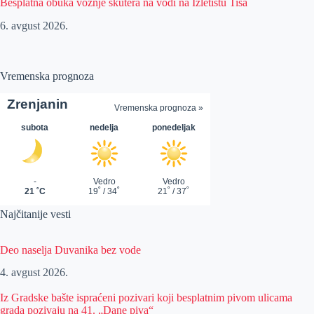
Besplatna obuka vožnje skutera na vodi na Izletištu Tisa
6. avgust 2026.
Vremenska prognoza
Najčitanije vesti
Deo naselja Duvanika bez vode
4. avgust 2026.
Iz Gradske bašte ispraćeni pozivari koji besplatnim pivom ulicama
grada pozivaju na 41. „Dane piva“