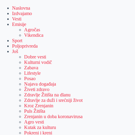
Skip
to
Naslovna
content
Izdvajamo
Vesti
Emisije
Agročas
Vikendica
Sport
Poljoprivreda
Još
Dobre vesti
Kulturni vodič
Zabava
Lifestyle
Posao
Najava događaja
Živeti zdravo
Zdravlje Žitišta na dlanu
Zdravlje za duži i srećniji život
Kroz Zrenjanin
Puls Žitišta
Zrenjanin u doba koronavirusa
Agro vesti
Kutak za kulturu
Pokreni i kreni