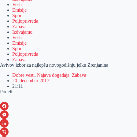
Vesti
Emisije
Sport
Poljoprivreda
Zabava
Izdvajamo
Vesti
Emisije
Sport
Poljoprivreda
Zabava
Avivov izbor za najlepšu novogodišnju jelku Zrenjanina
Dobre vesti
,
Najava događaja
,
Zabava
20. decembar 2017.
21:11
Podeli:
F
a
M
c
e
L