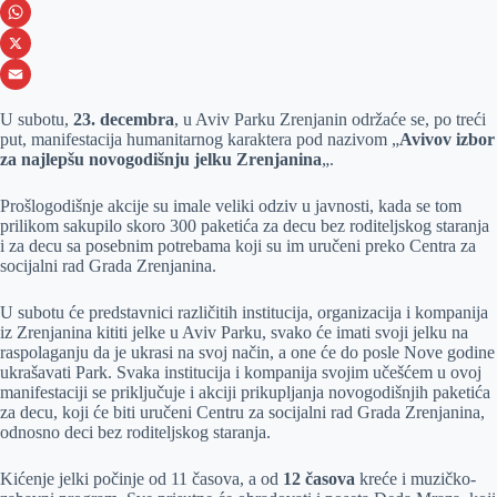
e
s
i
V
b
s
n
i
W
o
e
k
b
h
X
o
n
e
e
a
E
U subotu,
23. decembra
, u Aviv Parku Zrenjanin održaće se, po treći
k
g
d
r
t
m
put, manifestacija humanitarnog karaktera pod nazivom „
Avivov izbor
za najlepšu novogodišnju jelku Zrenjanina
„.
e
I
s
a
r
n
A
i
Prošlogodišnje akcije su imale veliki odziv u javnosti, kada se tom
prilikom sakupilo skoro 300 paketića za decu bez roditeljskog staranja
p
l
i za decu sa posebnim potrebama koji su im uručeni preko Centra za
p
socijalni rad Grada Zrenjanina.
U subotu će predstavnici različitih institucija, organizacija i kompanija
iz Zrenjanina kititi jelke u Aviv Parku, svako će imati svoji jelku na
raspolaganju da je ukrasi na svoj način, a one će do posle Nove godine
ukrašavati Park. Svaka institucija i kompanija svojim učešćem u ovoj
manifestaciji se priključuje i akciji prikupljanja novogodišnjih paketića
za decu, koji će biti uručeni Centru za socijalni rad Grada Zrenjanina,
odnosno deci bez roditeljskog staranja.
Kićenje jelki počinje od 11 časova, a od
12 časova
kreće i muzičko-