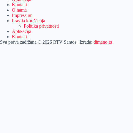
Kontakt
O nama
Impressum
Pravila korišćenja
Politika privatnosti
Aplikacija
Kontakt
Sva prava zadržana © 2026 RTV Santos | Izrada:
dimano.rs
Pretraga
Pretraga
Kategorije
Naslovna
Izdvajamo
Vesti
Emisije
Agročas
Vikendica
Sport
Poljoprivreda
Još