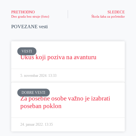
PRETHODNO
SLEDEĆE
Deo grada bez struje (foto)
Škola šaha za početnike
POVEZANE vesti
VESTI
Ukus koji poziva na avanturu
5. novembar 2024.
13:33
DOBRE VESTI
Za posebne osobe važno je izabrati
poseban poklon
24. januar 2022.
13:35