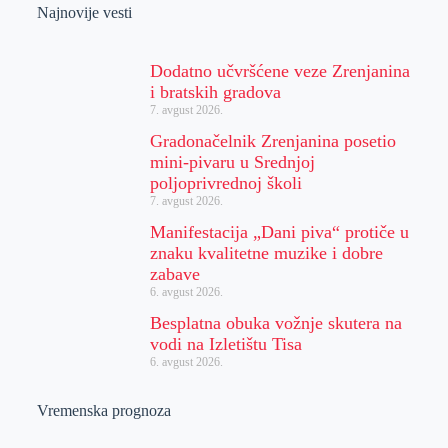
Najnovije vesti
Dodatno učvršćene veze Zrenjanina
i bratskih gradova
7. avgust 2026.
Gradonačelnik Zrenjanina posetio
mini-pivaru u Srednjoj
poljoprivrednoj školi
7. avgust 2026.
Manifestacija „Dani piva“ protiče u
znaku kvalitetne muzike i dobre
zabave
6. avgust 2026.
Besplatna obuka vožnje skutera na
vodi na Izletištu Tisa
6. avgust 2026.
Vremenska prognoza