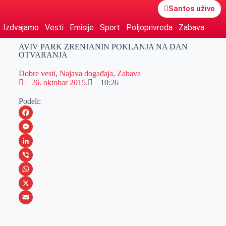
Santos uživo
Izdvajamo
Vesti
Emisije
Sport
Poljoprivreda
Zabava
AVIV PARK ZRENJANIN POKLANJA NA DAN
OTVARANJA
Dobre vesti
,
Najava događaja
,
Zabava
26. oktobar 2015.
10:26
Podeli:
F
a
M
c
e
L
e
s
i
V
b
s
n
i
W
o
e
k
b
h
X
o
n
e
e
a
E
k
g
d
r
t
m