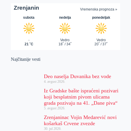
Najčitanije vesti
Deo naselja Duvanika bez vode
4. avgust 2026.
Iz Gradske bašte ispraćeni pozivari
koji besplatnim pivom ulicama
grada pozivaju na 41. „Dane piva“
5. avgust 2026.
Zrenjaninac Vojin Medarević novi
košarkaš Crvene zvezde
30. jul 2026.