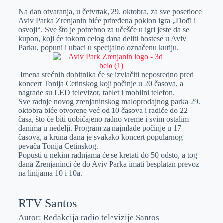
Na dan otvaranja, u četvrtak, 29. oktobra, za sve posetioce
e
I
s
a
Aviv Parka Zrenjanin biće priređena poklon igra „Dođi i
r
n
A
i
osvoji“. Sve što je potrebno za učešće u igri jeste da se
kupon, koji će tokom celog dana deliti hostese u Aviv
p
l
Parku, popuni i ubaci u specijalno označenu kutiju.
p
Imena srećnih dobitnika će se izvlačiti neposredno pred
koncert Tonija Cetinskog koji počinje u 20 časova, a
nagrade su LED televizor, tablet i mobilni telefon.
Sve radnje novog zrenjaninskog maloprodajnog parka 29.
oktobra biće otvorene već od 10 časova i radiće do 22
časa, što će biti uobičajeno radno vreme i svim ostalim
danima u nedelji. Program za najmlađe počinje u 17
časova, a kruna dana je svakako koncert popularnog
pevača Tonija Cetinskog.
Popusti u nekim radnjama će se kretati do 50 odsto, a tog
dana Zrenjaninci će do Aviv Parka imati besplatan prevoz
na linijama 10 i 10a.
RTV Santos
Autor: Redakcija radio televizije Santos