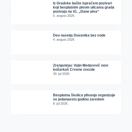
Iz Gradske bašte ispraćeni pozivari
koji besplatnim pivom ulicama grada
pozivaju na 41. „Dane piva“
5. avgust 2026.
Deo naselja Duvanika bez vode
4. avgust 2026.
Zrenjaninac Vojin Medarević novi
košarkaš Crvene zvezde
30. jul 2026.
Besplatna školica plivanja organizuje
se jedanaestu godinu zaredom
8. jul 2026.