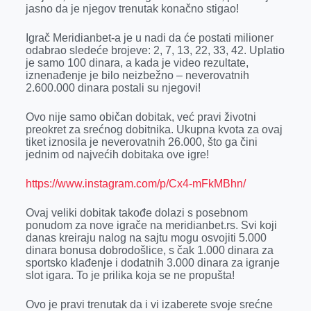
k
e
n
p
jasno da je njegov trenutak konačno stigao!
r
Igrač Meridianbet-a je u nadi da će postati milioner
odabrao sledeće brojeve: 2, 7, 13, 22, 33, 42. Uplatio
je samo 100 dinara, a kada je video rezultate,
iznenađenje je bilo neizbežno – neverovatnih
2.600.000 dinara postali su njegovi!
Ovo nije samo običan dobitak, već pravi životni
preokret za srećnog dobitnika. Ukupna kvota za ovaj
tiket iznosila je neverovatnih 26.000, što ga čini
jednim od najvećih dobitaka ove igre!
https://www.instagram.com/p/Cx4-mFkMBhn/
Ovaj veliki dobitak takođe dolazi s posebnom
ponudom za nove igrače na meridianbet.rs. Svi koji
danas kreiraju nalog na sajtu mogu osvojiti 5.000
dinara bonusa dobrodošlice, s čak 1.000 dinara za
sportsko klađenje i dodatnih 3.000 dinara za igranje
slot igara. To je prilika koja se ne propušta!
Ovo je pravi trenutak da i vi izaberete svoje srećne