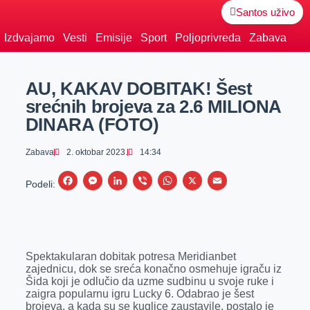
Santos uživo
Izdvajamo
Vesti
Emisije
Sport
Poljoprivreda
Zabava
AU, KAKAV DOBITAK! Šest
srećnih brojeva za 2.6 MILIONA
DINARA (FOTO)
Zabava
2. oktobar 2023.
14:34
F
M
L
V
W
X
E
Podeli:
a
e
i
i
h
m
c
s
n
b
a
a
e
s
k
e
t
i
Spektakularan dobitak potresa Meridianbet
b
e
e
r
s
l
zajednicu, dok se sreća konačno osmehuje igraču iz
o
n
d
A
Šida koji je odlučio da uzme sudbinu u svoje ruke i
zaigra popularnu igru Lucky 6. Odabrao je šest
o
g
I
p
brojeva, a kada su se kuglice zaustavile, postalo je