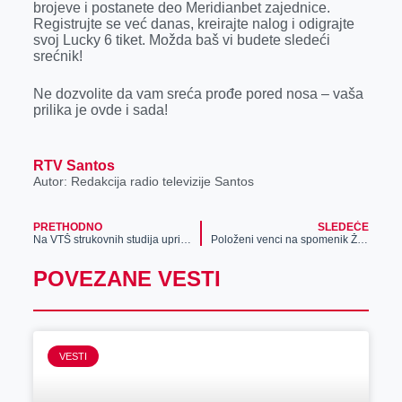
brojeve i postanete deo Meridianbet zajednice.
Registrujte se već danas, kreirajte nalog i odigrajte
svoj Lucky 6 tiket. Možda baš vi budete sledeći
srećnik!
Ne dozvolite da vam sreća prođe pored nosa – vaša
prilika je ovde i sada!
RTV Santos
Autor: Redakcija radio televizije Santos
PRETHODNO
SLEDEĆE
Na VTŠ strukovnih studija upriličen prijem za brucoše
Položeni venci na spomenik Žarku Zrenjaninu
POVEZANE VESTI
VESTI