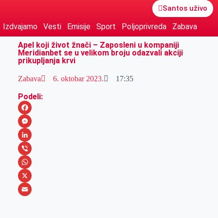
Santos uživo
Izdvajamo
Vesti
Emisije
Sport
Poljoprivreda
Zabava
Apel koji život žnači – Zaposleni u kompaniji
Meridianbet se u velikom broju odazvali akciji
prikupljanja krvi
Zabava
6. oktobar 2023.
17:35
Podeli:
F
a
M
c
e
L
e
s
i
V
b
s
n
i
W
o
e
k
b
h
X
o
n
e
e
a
E
k
g
d
r
t
m