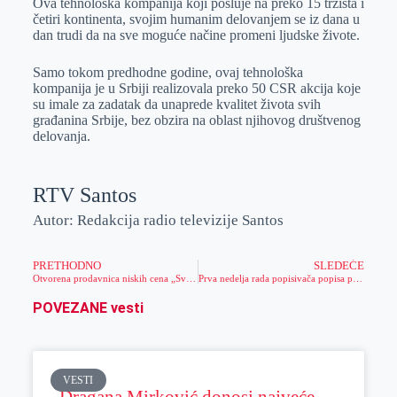
Ova tehnološka kompanija koji posluje na preko 15 tržišta i
četiri kontinenta, svojim humanim delovanjem se iz dana u
dan trudi da na sve moguće načine promeni ljudske živote.
Samo tokom predhodne godine, ovaj tehnološka
kompanija je u Srbiji realizovala preko 50 CSR akcija koje
su imale za zadatak da unaprede kvalitet života svih
građanina Srbije, bez obzira na oblast njihovog društvenog
delovanja.
RTV Santos
Autor: Redakcija radio televizije Santos
PRETHODNO
SLEDEĆE
Otvorena prodavnica niskih cena „Svetofor“ u Zrenjaninu
Prva nedelja rada popisivača popisa poljoprivrede
POVEZANE vesti
VESTI
Dragana Mirković donosi najveće