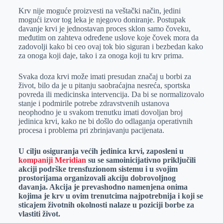
Krv nije moguće proizvesti na veštački način, jedini
e
I
s
a
mogući izvor tog leka je njegovo doniranje. Postupak
r
n
A
i
davanje krvi je jednostavan proces sklon samo čoveku,
međutim on zahteva određene uslove koje čovek mora da
p
l
zadovolji kako bi ceo ovaj tok bio siguran i bezbedan kako
p
za onoga koji daje, tako i za onoga koji tu krv prima.
Svaka doza krvi može imati presudan značaj u borbi za
život, bilo da je u pitanju saobraćajna nesreća, sportska
povreda ili medicinska intervencija. Da bi se normalizovalo
stanje i podmirile potrebe zdravstvenih ustanova
neophodno je u svakom trenutku imati dovoljan broj
jedinica krvi, kako ne bi došlo do odlaganja operativnih
procesa i problema pri zbrinjavanju pacijenata.
U cilju osiguranja većih jedinica krvi, zaposleni u
kompaniji Meridian
su se samoinicijativno priključili
akciji podrške trensfuzionom sistemu i u svojim
prostorijama organizovali akciju dobrovoljnog
davanja. Akcija je prevashodno namenjena onima
kojima je krv u ovim trenutcima najpotrebnija i koji se
sticajem životnih okolnosti nalaze u poziciji borbe za
vlastiti život.