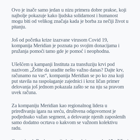
Ovo je inače samo jedan u nizu primera dobre prakse, koji
najbolje pokazuje kako ljudska solidarnost i humanost
mogu biti od velikog značaja kada je borba za nečiji život u
pitanju.
Još od početka krize izazvane virusom Covid 19,
kompanija Meridian je poznata po svojim donacijama i
pružanja pomoći tamo gde je pomoć i neophodna.
Ušešćem u kampanji Instituta za transfuziju krvi pod
nazivom „Želite da uradite nešto važno danas? Dajte krv,
računamo na vas“, kompanija Meridian se po ko zna koji
put stavila na raspolaganje zajednici i kroz ličan primer
delovanja još jednom pokazala zašto se na nju sa pravom
uvek računa.
Za kompaniju Meridian kao regionalnog lidera u
priređivanju igara na sreću, društvena odgovornost je
podjednako važan segment, a delovanje njenih zaposlenih
samo dodatno ocrtava o kakvom se važnom kolektivu
radu.