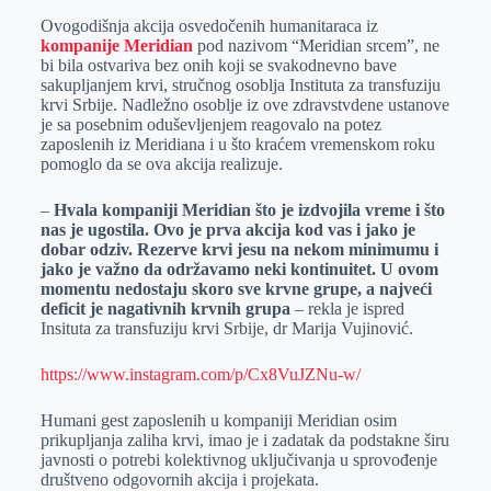
Ovogodišnja akcija osvedočenih humanitaraca iz
kompanije Meridian
pod nazivom “Meridian srcem”, ne
bi bila ostvariva bez onih koji se svakodnevno bave
sakupljanjem krvi, stručnog osoblja Instituta za transfuziju
krvi Srbije. Nadležno osoblje iz ove zdravstvdene ustanove
je sa posebnim oduševljenjem reagovalo na potez
zaposlenih iz Meridiana i u što kraćem vremenskom roku
pomoglo da se ova akcija realizuje.
–
Hvala kompaniji Meridian što je izdvojila vreme i što
nas je ugostila. Ovo je prva akcija kod vas i jako je
dobar odziv. Rezerve krvi jesu na nekom minimumu i
jako je važno da održavamo neki kontinuitet. U ovom
momentu nedostaju skoro sve krvne grupe, a najveći
deficit je nagativnih krvnih grupa
– rekla je ispred
Insituta za transfuziju krvi Srbije, dr Marija Vujinović.
https://www.instagram.com/p/Cx8VuJZNu-w/
Humani gest zaposlenih u kompaniji Meridian osim
prikupljanja zaliha krvi, imao je i zadatak da podstakne širu
javnosti o potrebi kolektivnog uključivanja u sprovođenje
društveno odgovornih akcija i projekata.