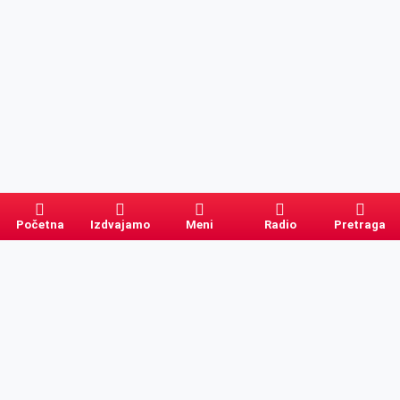
Početna
Izdvajamo
Meni
Radio
Pretraga
Pretraga
Kategorije