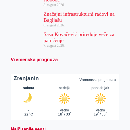
8. avgust 2026.
Značajni infrastrukturni radovi na
Bagljašu
8. avgust 2026.
Sasa Kovačević priređuje veče za
pamćenje
7. avgust 2026.
Vremenska prognoza
Najčitanije vesti