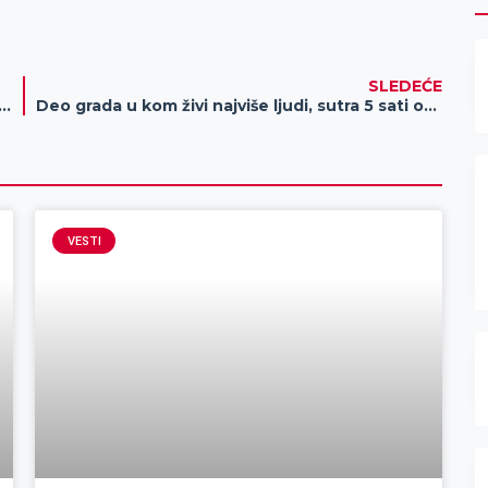
SLEDEĆE
: “ Rak je izlečiva bolest,ukoliko se otkrije na vreme“
Deo grada u kom živi najviše ljudi, sutra 5 sati ostaje bez struje
VESTI