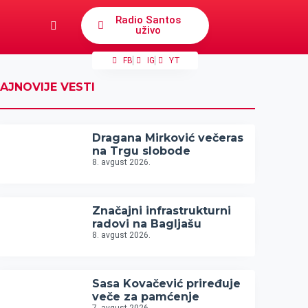
Radio Santos
uživo
FB
IG
YT
AJNOVIJE VESTI
Dragana Mirković večeras
na Trgu slobode
8. avgust 2026.
Značajni infrastrukturni
radovi na Bagljašu
8. avgust 2026.
Sasa Kovačević priređuje
veče za pamćenje