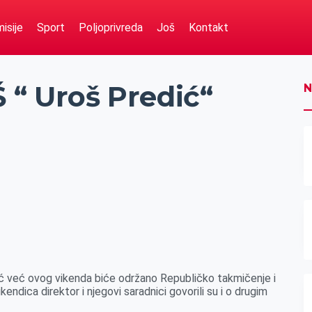
isije
Sport
Poljoprivreda
Još
Kontakt
 “ Uroš Predić“
N
ć već ovog vikenda biće održano Republičko takmičenje i
kendica direktor i njegovi saradnici govorili su i o drugim