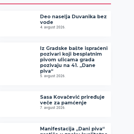
Deo naselja Duvanika bez
vode
4. avgust 2026.
Iz Gradske bašte ispraćeni
pozivari koji besplatnim
pivom ulicama grada
pozivaju na 41. „Dane
piva“
5. avgust 2026.
Sasa Kovačević priređuje
veče za pamćenje
7. avgust 2026.
Manifestacija „Dani piva“