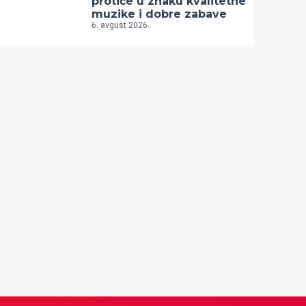
protiče u znaku kvalitetne
muzike i dobre zabave
6. avgust 2026.