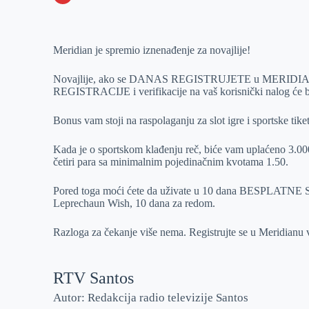
o
n
e
e
a
E
k
g
d
r
t
m
Meridian je spremio iznenađenje za novajlije!
e
I
s
a
r
n
A
i
Novajlije, ako se DANAS REGISTRUJETE u MERIDIANU 
p
l
REGISTRACIJE i verifikacije na vaš korisnički nalog će
p
Bonus vam stoji na raspolaganju za slot igre i sportske tike
Kada je o sportskom klađenju reč, biće vam uplaćeno 3.0
četiri para sa minimalnim pojedinačnim kvotama 1.50.
Pored toga moći ćete da uživate u 10 dana BESPLATNE
Leprechaun Wish, 10 dana za redom.
Razloga za čekanje više nema. Registrujte se u Meridianu 
RTV Santos
Autor: Redakcija radio televizije Santos