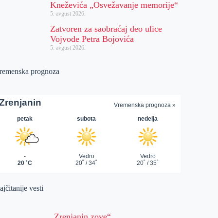
Kneževića „Osvežavanje memorije“
5. avgust 2026.
Zatvoren za saobraćaj deo ulice
Vojvode Petra Bojovića
5. avgust 2026.
remenska prognoza
jčitanije vesti
„Zrenjanin zove“