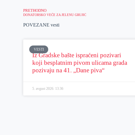
PRETHODNO
DONATORSKO VEČE ZA JELENU GRUJIĆ
POVEZANE vesti
VESTI
Iz Gradske bašte ispraćeni pozivari
koji besplatnim pivom ulicama grada
pozivaju na 41. „Dane piva“
5. avgust 2026.
13:36