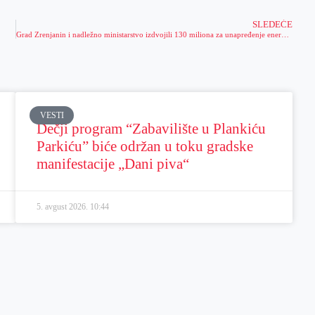
SLEDEĆE
Grad Zrenjanin i nadležno ministarstvo izdvojili 130 miliona za unapređenje energetske efikasnosti
VESTI
Dečji program “Zabavilište u Plankiću
Parkiću” biće održan u toku gradske
manifestacije „Dani piva“
5. avgust 2026.
10:44