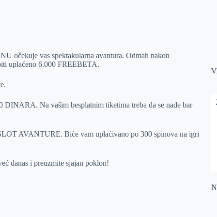
očekuje vas spektakularna avantura. Odmah nakon
 biti uplaćeno 6.000 FREEBETA.
V
te.
00 DINARA. Na vašim besplatnim tiketima treba da se nađe bar
 SLOT AVANTURE. Biće vam uplaćivano po 300 spinova na igri
već danas i preuzmite sjajan poklon!
Na