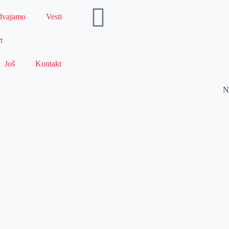
dvajamo
Vesti
t
Još
Kontakt
N