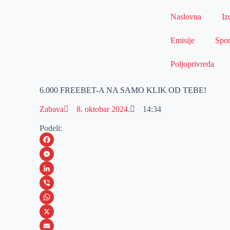
Naslovna
Iz
Emisije
Spor
Poljoprivreda
6.000 FREEBET-A NA SAMO KLIK OD TEBE!
Zabava
8. oktobar 2024.
14:34
Podeli:
F
a
M
c
e
L
e
s
i
V
b
s
n
i
W
o
e
k
b
h
X