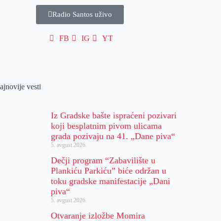
Radio Santos uživo
FB
IG
YT
ajnovije vesti
Iz Gradske bašte ispraćeni pozivari
koji besplatnim pivom ulicama
grada pozivaju na 41. „Dane piva“
5. avgust 2026.
Dečji program “Zabavilište u
Plankiću Parkiću” biće održan u
toku gradske manifestacije „Dani
piva“
5. avgust 2026.
Otvaranje izložbe Momira