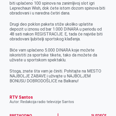
biti uplaćeno 100 spinova na zanimljivoj slot igri
Leprechaun Wish, dok ćete istom dozom spinova biti
obradovani i u naredna četiri dana.
Drugi deo poklon paketa stiže ukoliko uplatite
depozit u iznosu od bar 1.000 DINARA u periodu od
48 sati nakon REGISTRACIJE. E, tada će najviše biti
obradovani ljubitelji sportskog klađenja.
Biće vam uplaćeno 5.000 DINARA koje možete
iskoristiti za sportske tikete, tako da možete da
uživate u sportskom spektaklu.
Stoga, znate šta vam je činiti. Pohitajte na MESTO
NAJBOLJE ZABAVE i uživajte u NAJBOLJEM
BONUSU DOBRODOŠLICE na Balkanu!
RTV Santos
Autor: Redakcija radio televizije Santos
PRETHODNO
SLEDEĆE