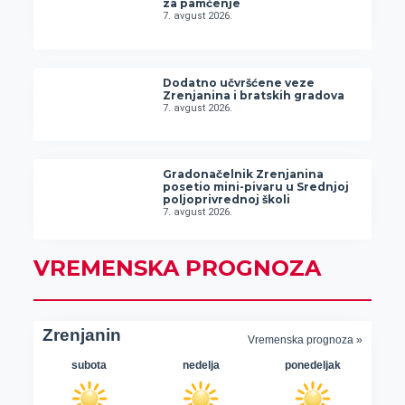
za pamćenje
7. avgust 2026.
Dodatno učvršćene veze
Zrenjanina i bratskih gradova
7. avgust 2026.
Gradonačelnik Zrenjanina
posetio mini-pivaru u Srednjoj
poljoprivrednoj školi
7. avgust 2026.
VREMENSKA PROGNOZA