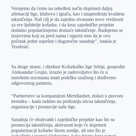
Verujemo da ćemo na određeni način doprineti daljoj
afirmaciji lige, klubova i igrača, kao i unapređenju kvaliteta
takmičenja. Naš cilj je da zajedno stvaramo nove vrednosti
za sve ljubitelje košarke, i da kroz zajedničke projekte
dodatno popularizujemo domaće takmičenje. Radujemo se
izazovima koji su pred nama i sigurni smo da je ovo
početak jedne uspešne i dugoročne saradnje”, istakla je
Teodosić.
Sa druge strane, i direktor Košarkaške lige Srbije, gospodin
Aleksandar Grujin, izrazio je zadovoljstvo što će u
narednim sezonama imati podršku snažnog i društveno
odgovornog partnera.
“Partnerstvo sa kompanijom Meridianbet, dolazi u pravom
trenutku – kada radimo na podizanju nivoa takmičenja,
organizacije i promocije naše lige.
Saradnja će obuhvatiti i zajedničke projekte kao što su
promocija takmičenja, aktivnosti koje će doprineti
popularizaciji košarke širom zemlje, ali ono što je
najvažnije i pomoć klubovima, kako bismo kroz razvoj