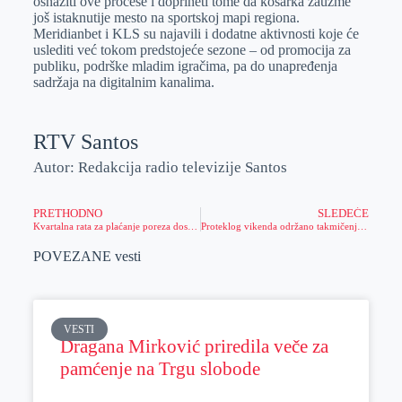
osnažiti ove procese i doprineti tome da košarka zauzme
još istaknutije mesto na sportskoj mapi regiona.
Meridianbet i KLS su najavili i dodatne aktivnosti koje će
uslediti već tokom predstojeće sezone – od promocija za
publiku, podrške mladim igračima, pa do unapređenja
sadržaja na digitalnim kanalima.
RTV Santos
Autor: Redakcija radio televizije Santos
PRETHODNO
SLEDEĆE
Kvartalna rata za plaćanje poreza dospeva 14. avgusta
Proteklog vikenda održano takmičenje u pecanju u organizaciji kluba ribolovaca „Banat“ Zrenjanin
POVEZANE vesti
VESTI
Dragana Mirković priredila veče za
pamćenje na Trgu slobode