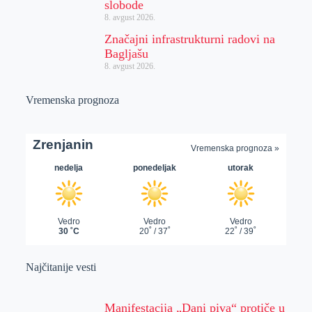
slobode
8. avgust 2026.
Značajni infrastrukturni radovi na
Bagljašu
8. avgust 2026.
Vremenska prognoza
Najčitanije vesti
Manifestacija „Dani piva“ protiče u