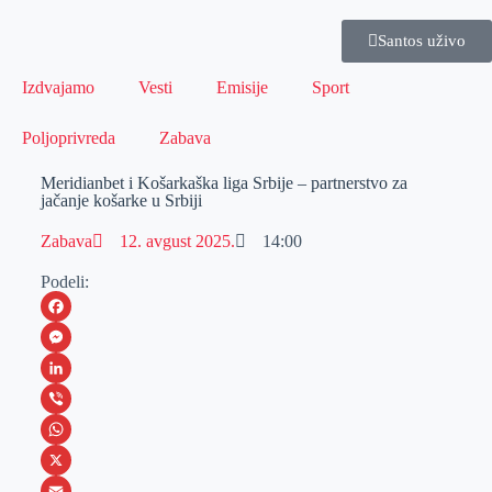
Santos uživo
Izdvajamo
Vesti
Emisije
Sport
Poljoprivreda
Zabava
Meridianbet i Košarkaška liga Srbije – partnerstvo za
jačanje košarke u Srbiji
Zabava
12. avgust 2025.
14:00
Podeli:
F
a
M
c
e
L
e
s
i
V
b
s
n
i
W
o
e
k
b
h
X