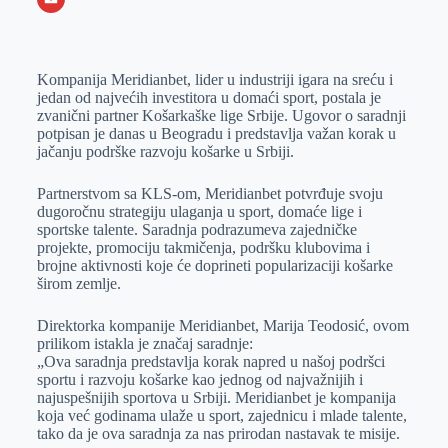
o
n
e
e
a
E
k
g
d
r
t
m
Kompanija Meridianbet, lider u industriji igara na sreću i
e
I
s
a
jedan od najvećih investitora u domaći sport, postala je
r
n
A
i
zvanični partner Košarkaške lige Srbije. Ugovor o saradnji
potpisan je danas u Beogradu i predstavlja važan korak u
p
l
jačanju podrške razvoju košarke u Srbiji.
p
Partnerstvom sa KLS-om, Meridianbet potvrđuje svoju
dugoročnu strategiju ulaganja u sport, domaće lige i
sportske talente. Saradnja podrazumeva zajedničke
projekte, promociju takmičenja, podršku klubovima i
brojne aktivnosti koje će doprineti popularizaciji košarke
širom zemlje.
Direktorka kompanije Meridianbet, Marija Teodosić, ovom
prilikom istakla je značaj saradnje:
„Ova saradnja predstavlja korak napred u našoj podršci
sportu i razvoju košarke kao jednog od najvažnijih i
najuspešnijih sportova u Srbiji. Meridianbet je kompanija
koja već godinama ulaže u sport, zajednicu i mlade talente,
tako da je ova saradnja za nas prirodan nastavak te misije.