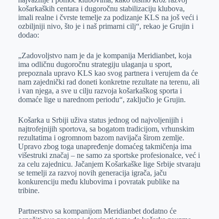
košarkaških centara i dugoročnu stabilizaciju klubova,
imali realne i čvrste temelje za podizanje KLS na još veći i
ozbiljniji nivo, što je i naš primarni cilj“, rekao je Grujin i
dodao:
„Zadovoljstvo nam je da je kompanija Meridianbet, koja
ima odličnu dugoročnu strategiju ulaganja u sport,
prepoznala upravo KLS kao svog partnera i verujem da će
nam zajednički rad doneti konkretne rezultate na terenu, ali
i van njega, a sve u cilju razvoja košarkaškog sporta i
domaće lige u narednom periodu“, zaključio je Grujin.
Košarka u Srbiji uživa status jednog od najvoljenijih i
najtrofejnijih sportova, sa bogatom tradicijom, vrhunskim
rezultatima i ogromnom bazom navijača širom zemlje.
Upravo zbog toga unapređenje domaćeg takmičenja ima
višestruki značaj – ne samo za sportske profesionalce, već i
za celu zajednicu. Jačanjem Košarkaške lige Srbije stvaraju
se temelji za razvoj novih generacija igrača, jaču
konkurenciju među klubovima i povratak publike na
tribine.
Partnerstvo sa kompanijom Meridianbet dodatno će