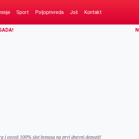
isije
Sport
Poljoprivreda
Još
Kontakt
SADA!
N
a i osvoji 100% slot bonusa na prvi dnevni depozit!