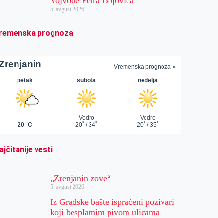
Vojvode Petra Bojovića
5. avgust 2026.
remenska prognoza
ajčitanije vesti
„Zrenjanin zove“
5. avgust 2026.
Iz Gradske bašte ispraćeni pozivari
koji besplatnim pivom ulicama