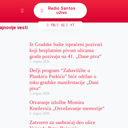
Radio Santos
uživo
FB
IG
YT
ajnovije vesti
Iz Gradske bašte ispraćeni pozivari
koji besplatnim pivom ulicama
grada pozivaju na 41. „Dane piva“
5. avgust 2026.
Dečji program “Zabavilište u
Plankiću Parkiću” biće održan u
toku gradske manifestacije „Dani
piva“
5. avgust 2026.
Otvaranje izložbe Momira
Kneževića „Osvežavanje memorije“
5. avgust 2026.
Zatvoren za saobraćaj deo ulice