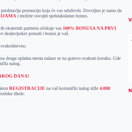
am predstavlja promociju koja će vas oduševiti. Dovoljno je samo da
CIJAMA
i možete osvojiti spektakularan bonus.
V
vih eksternih partnera očekuje vas
100% BONUSA NA PRVI
ive dealer/poker ponudi i bonus je vaš.
ti svakodnevno.
rojna druga uplatna mesta nalaze se na gotovo svakom koraku. Gde
ički nalog.
AKOG DANA!
nakon
REGISTRACIJE
na vaš korisnički nalog stiže
4.000
N
portske tikete.