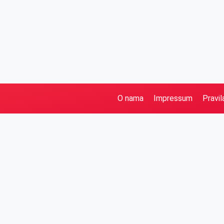
O nama
Impressum
Pravil
Pretraga
Kategorije
Ostalo