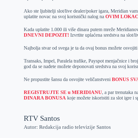
r
n
A
i
Ako ste ljubitelji slot/live dealer/poker igara, Meridian v
p
l
uplatite novac na svoj korisnički nalog na
OVIM LOKA
p
Kada uplatite 1.000 ili više dinara putem mreže Meridiano
DNEVNI DEPOZIT!
Izvrtite uplaćena sredstva na slot/l
Najbolja stvar od svega je ta da ovaj bonus možete osvoji
Transaks, Impel, Paralela trafike, Payspot menjačnice i b
god da se nađete možete deponovati sredstva na svoj korisn
Ne propustite šansu da osvojite veličanstveni
BONUS SV
REGISTRUJTE SE u MERIDIANU
, a par trenutaka 
DINARA BONUSA
koje možete iskoristiti za slot igre i s
RTV Santos
Autor: Redakcija radio televizije Santos