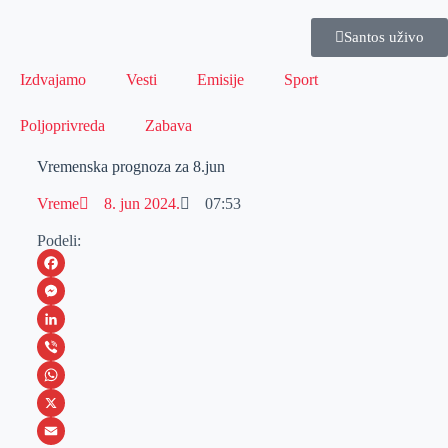
Santos uživo
Izdvajamo
Vesti
Emisije
Sport
Poljoprivreda
Zabava
Vremenska prognoza za 8.jun
Vreme
8. jun 2024.
07:53
Podeli:
F
a
M
c
e
L
e
s
i
V
b
s
n
i
W
o
e
k
b
h
X