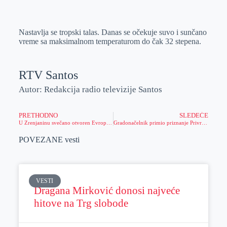
o
n
e
e
a
E
k
g
d
r
t
m
Nastavlja se tropski talas. Danas se očekuje suvo i sunčano
e
I
s
a
vreme sa maksimalnom temperaturom do čak 32 stepena.
r
n
A
i
p
l
RTV Santos
p
Autor: Redakcija radio televizije Santos
PRETHODNO
SLEDEĆE
U Zrenjaninu svečano otvoren Evropski turnir u inkluzivnoj košarci za žene
Gradonačelnik primio priznanje Privredne komore Vojvodine “Kapija uspeha” – “Dani piva” najuspešniji u kategoriji manifestacionog turizma
POVEZANE vesti
VESTI
Dragana Mirković donosi najveće
hitove na Trg slobode