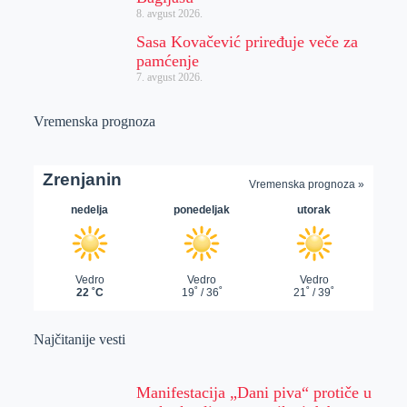
8. avgust 2026.
Sasa Kovačević priređuje veče za
pamćenje
7. avgust 2026.
Vremenska prognoza
Najčitanije vesti
Manifestacija „Dani piva“ protiče u