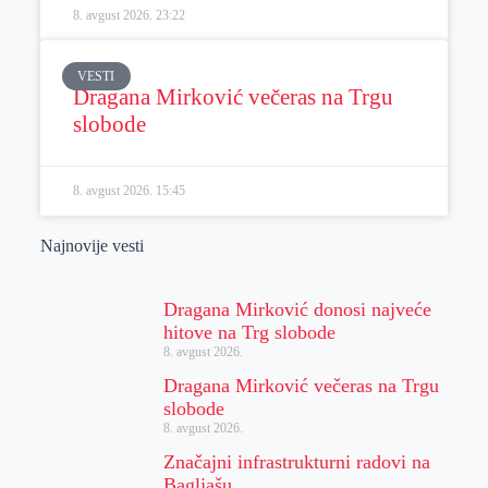
8. avgust 2026.
23:22
VESTI
Dragana Mirković večeras na Trgu
slobode
8. avgust 2026.
15:45
Najnovije vesti
Dragana Mirković donosi najveće
hitove na Trg slobode
8. avgust 2026.
Dragana Mirković večeras na Trgu
slobode
8. avgust 2026.
Značajni infrastrukturni radovi na
Bagljašu