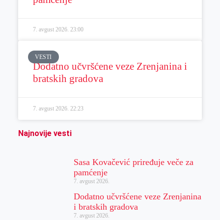
7. avgust 2026.
23:00
VESTI
Dodatno učvršćene veze Zrenjanina i
bratskih gradova
7. avgust 2026.
22:23
Najnovije vesti
Sasa Kovačević priređuje veče za
pamćenje
7. avgust 2026.
Dodatno učvršćene veze Zrenjanina
i bratskih gradova
7. avgust 2026.