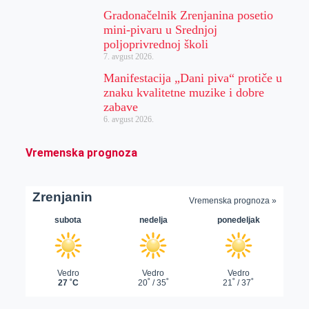
Gradonačelnik Zrenjanina posetio
mini-pivaru u Srednjoj
poljoprivrednoj školi
7. avgust 2026.
Manifestacija „Dani piva“ protiče u
znaku kvalitetne muzike i dobre
zabave
6. avgust 2026.
Vremenska prognoza