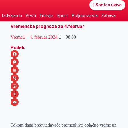
Santos uživo
Izdvajamo
Vesti
Emisije
Sport
Poljoprivreda
Zabava
Vremenska prognoza za 4.februar
Vreme
4. februar 2024.
08:00
Podeli:
F
a
M
c
e
L
e
s
i
V
b
s
n
i
W
o
e
k
b
h
X
o
n
e
e
a
E
k
g
d
r
t
m
Tokom dana preovladavaće promenljivo oblačno vreme uz
e
I
s
a