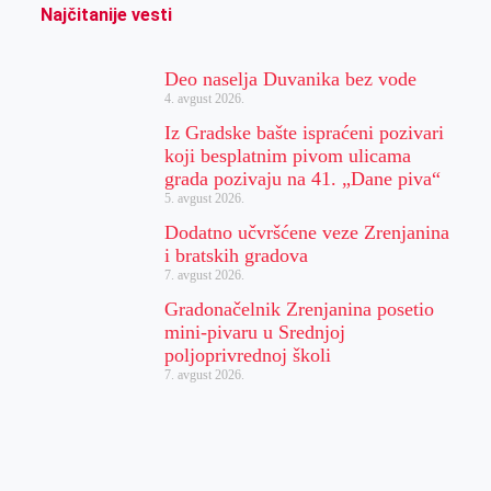
Najčitanije vesti
Deo naselja Duvanika bez vode
4. avgust 2026.
Iz Gradske bašte ispraćeni pozivari
koji besplatnim pivom ulicama
grada pozivaju na 41. „Dane piva“
5. avgust 2026.
Dodatno učvršćene veze Zrenjanina
i bratskih gradova
7. avgust 2026.
Gradonačelnik Zrenjanina posetio
mini-pivaru u Srednjoj
poljoprivrednoj školi
7. avgust 2026.