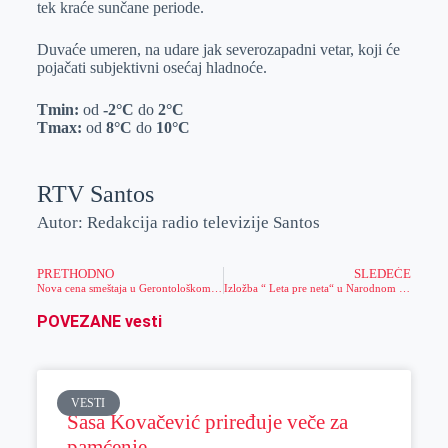
tek kraće sunčane periode.
r
n
A
i
p
l
Duvaće umeren, na udare jak severozapadni vetar, koji će
pojačati subjektivni osećaj hladnoće.
p
Tmin:
od
-2
°C
do
2
°C
Tmax:
od
8
°C
do
10
°C
RTV Santos
Autor: Redakcija radio televizije Santos
PRETHODNO
SLEDEĆE
Nova cena smeštaja u Gerontološkom centru
Izložba “ Leta pre neta“ u Narodnom Muzeju
POVEZANE vesti
VESTI
Sasa Kovačević priređuje veče za
pamćenje