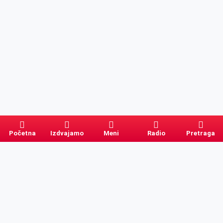
Početna
Izdvajamo
Meni
Radio
Pretraga
Pretraga
Kategorije