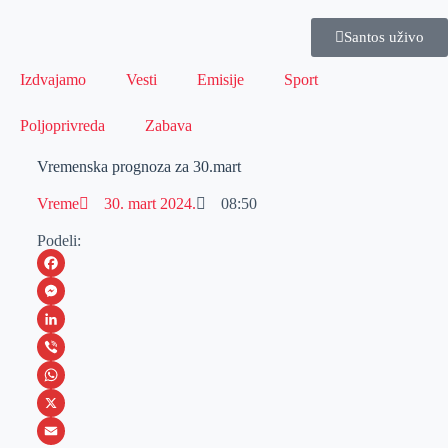
Santos uživo
Izdvajamo
Vesti
Emisije
Sport
Poljoprivreda
Zabava
Vremenska prognoza za 30.mart
Vreme
30. mart 2024.
08:50
Podeli:
F
a
M
c
e
L
e
s
i
V
b
s
n
i
W
o
e
k
b
h
X