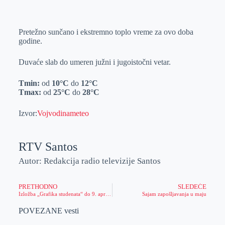
o
n
e
e
a
E
k
g
d
r
t
m
Pretežno sunčano i ekstremno toplo vreme za ovo doba
e
I
s
a
godine.
r
n
A
i
p
l
Duvaće slab do umeren južni i jugoistočni vetar.
p
Tmin:
od
10
°C
do
12
°C
Tmax:
od
25
°C
do
28
°C
Izvor:
Vojvodinameteo
RTV Santos
Autor: Redakcija radio televizije Santos
PRETHODNO
SLEDEĆE
Izložba „Grafika studenata“ do 9. aprila u Kulturnom centru Zrenjanina
Sajam zapošljavanja u maju
POVEZANE vesti