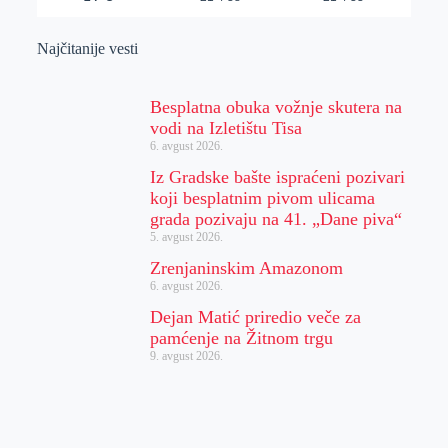
Najčitanije vesti
Besplatna obuka vožnje skutera na
vodi na Izletištu Tisa
6. avgust 2026.
Iz Gradske bašte ispraćeni pozivari
koji besplatnim pivom ulicama
grada pozivaju na 41. „Dane piva“
5. avgust 2026.
Zrenjaninskim Amazonom
6. avgust 2026.
Dejan Matić priredio veče za
pamćenje na Žitnom trgu
9. avgust 2026.