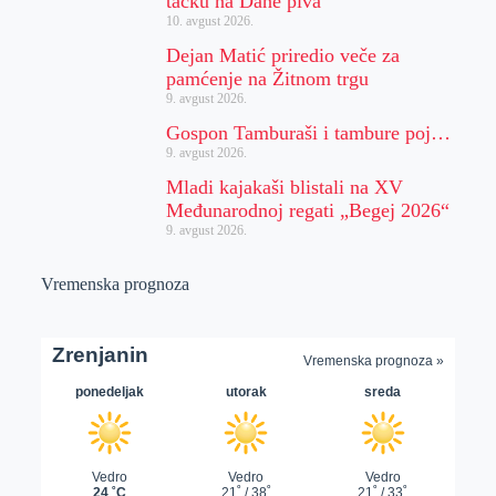
tačku na Dane piva
10. avgust 2026.
Dejan Matić priredio veče za
pamćenje na Žitnom trgu
9. avgust 2026.
Gospon Tamburaši i tambure poj…
9. avgust 2026.
Mladi kajakaši blistali na XV
Međunarodnoj regati „Begej 2026“
9. avgust 2026.
Vremenska prognoza