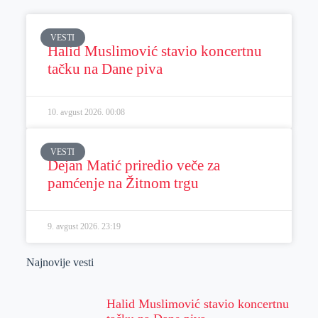
VESTI
Halid Muslimović stavio koncertnu
tačku na Dane piva
10. avgust 2026.
00:08
VESTI
Dejan Matić priredio veče za
pamćenje na Žitnom trgu
9. avgust 2026.
23:19
Najnovije vesti
Halid Muslimović stavio koncertnu