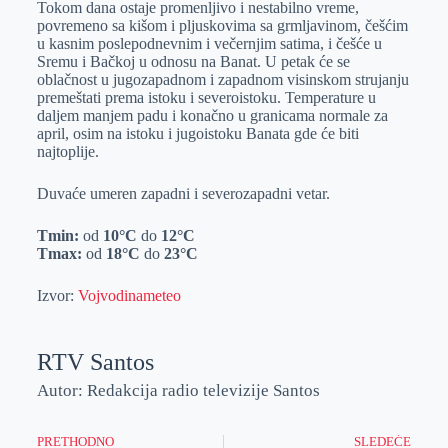
Tokom dana ostaje promenljivo i nestabilno vreme,
r
n
A
i
povremeno sa kišom i pljuskovima sa grmljavinom, češćim
u kasnim poslepodnevnim i večernjim satima, i češće u
p
l
Sremu i Bačkoj u odnosu na Banat. U petak će se
p
oblačnost u jugozapadnom i zapadnom visinskom strujanju
premeštati prema istoku i severoistoku. Temperature u
daljem manjem padu i konačno u granicama normale za
april, osim na istoku i jugoistoku Banata gde će biti
najtoplije.
Duvaće umeren zapadni i severozapadni vetar.
Tmin:
od
10°C
do
12°C
Tmax:
od
18°C
do
23°C
Izvor:
Vojvodinameteo
RTV Santos
Autor: Redakcija radio televizije Santos
PRETHODNO
SLEDEĆE