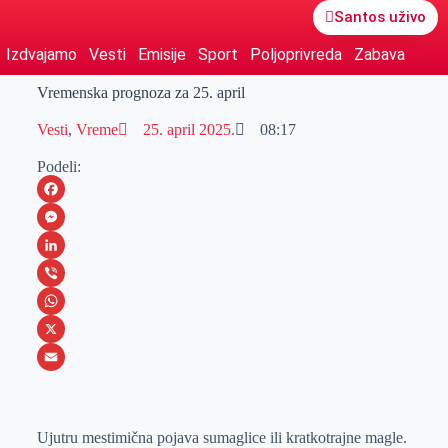
Santos uživo
Izdvajamo
Vesti
Emisije
Sport
Poljoprivreda
Zabava
Vremenska prognoza za 25. april
Vesti
,
Vreme
25. april 2025.
08:17
Podeli:
F
a
M
c
e
L
e
s
i
V
b
s
n
i
W
o
e
k
b
h
X
o
n
e
e
a
E
k
g
d
r
t
m
Ujutru mestimična pojava sumaglice ili kratkotrajne magle.
e
I
s
a