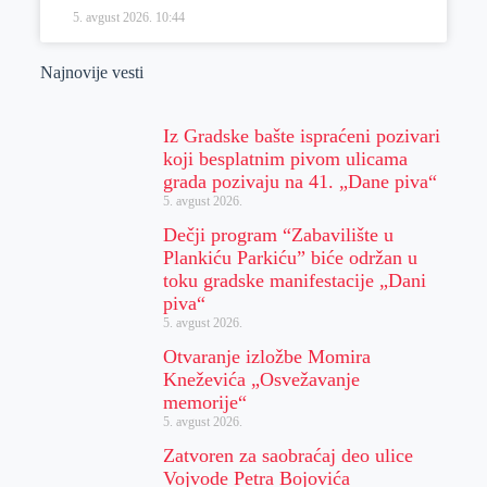
5. avgust 2026.
10:44
Najnovije vesti
Iz Gradske bašte ispraćeni pozivari
koji besplatnim pivom ulicama
grada pozivaju na 41. „Dane piva“
5. avgust 2026.
Dečji program “Zabavilište u
Plankiću Parkiću” biće održan u
toku gradske manifestacije „Dani
piva“
5. avgust 2026.
Otvaranje izložbe Momira
Kneževića „Osvežavanje
memorije“
5. avgust 2026.
Zatvoren za saobraćaj deo ulice
Vojvode Petra Bojovića