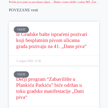
Počela prva paša na parcelama uljane repice
Radno vreme službi i radnji JKP „Čistoća i zelenilo“ Zrenjanin za vreme praznika (1. i 2. maj 2025. godine)
POVEZANE vesti
VESTI
Iz Gradske bašte ispraćeni pozivari
koji besplatnim pivom ulicama
grada pozivaju na 41. „Dane piva“
5. avgust 2026.
13:36
VESTI
Dečji program “Zabavilište u
Plankiću Parkiću” biće održan u
toku gradske manifestacije „Dani
piva“