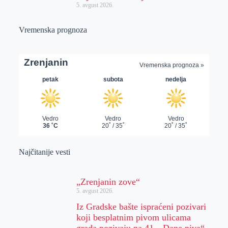
5. avgust 2026.
Vremenska prognoza
Najčitanije vesti
„Zrenjanin zove“
5. avgust 2026.
Iz Gradske bašte ispraćeni pozivari
koji besplatnim pivom ulicama
grada pozivaju na 41. „Dane piva“