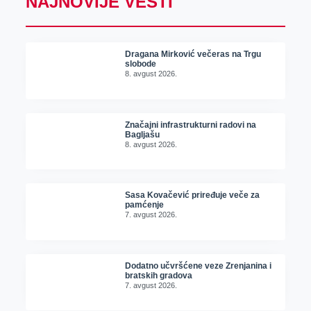
NAJNOVIJE VESTI
Dragana Mirković večeras na Trgu
slobode
8. avgust 2026.
Značajni infrastrukturni radovi na
Bagljašu
8. avgust 2026.
Sasa Kovačević priređuje veče za
pamćenje
7. avgust 2026.
Dodatno učvršćene veze Zrenjanina i
bratskih gradova
7. avgust 2026.