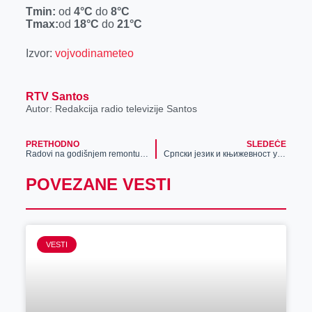
r
Tmin
:
od
4
°C
do
8
°C
Tmax:
od
18
°C
do
21
°C
Izvor:
vojvodinameteo
RTV Santos
Autor: Redakcija radio televizije Santos
PRETHODNO
SLEDEĆE
Radovi na godišnjem remontu hlorinatorske stanice
Српски језик и књижевност у доба Турака: Чување идентитета кроз векове
POVEZANE VESTI
VESTI