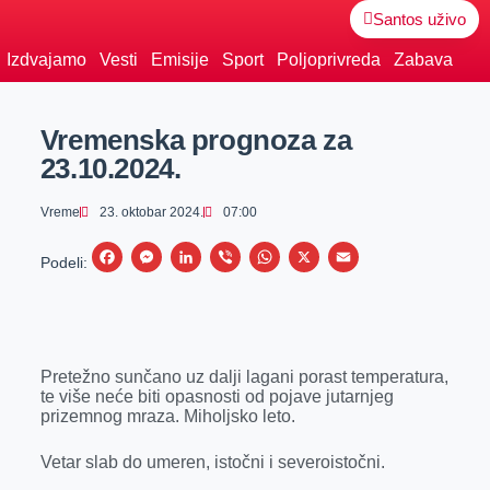
Santos uživo
Izdvajamo
Vesti
Emisije
Sport
Poljoprivreda
Zabava
Vremenska prognoza za
23.10.2024.
Vreme
23. oktobar 2024.
07:00
F
M
L
V
W
X
E
Podeli:
a
e
i
i
h
m
c
s
n
b
a
a
e
s
k
e
t
i
Pretežno sunčano uz dalji lagani porast temperatura,
b
e
e
r
s
l
te više neće biti opasnosti od pojave jutarnjeg
o
n
d
A
prizemnog mraza. Miholjsko leto.
o
g
I
p
Vetar slab do umeren, istočni i severoistočni.
k
e
n
p