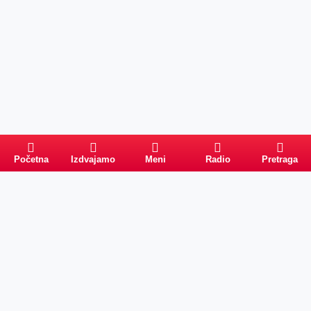
Početna
Izdvajamo
Meni
Radio
Pretraga
Pretraga
Kategorije