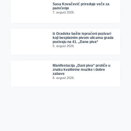
Sasa Kovačević priređuje veče za
pamćenje
7. avgust 2026.
Iz Gradske bašte ispraćeni pozivari
koji besplatnim pivom ulicama grada
pozivaju na 41. „Dane piva“
5. avgust 2026.
Manifestacija „Dani piva“ protiče u
znaku kvalitetne muzike i dobre
zabave
6. avgust 2026.