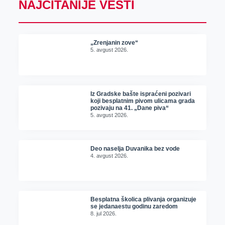
NAJČITANIJE VESTI
„Zrenjanin zove“
5. avgust 2026.
Iz Gradske bašte ispraćeni pozivari
koji besplatnim pivom ulicama grada
pozivaju na 41. „Dane piva“
5. avgust 2026.
Deo naselja Duvanika bez vode
4. avgust 2026.
Besplatna školica plivanja organizuje
se jedanaestu godinu zaredom
8. jul 2026.