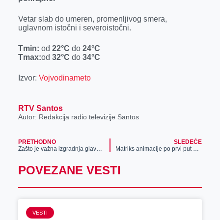
Vetar slab do umeren, promenljivog smera,
uglavnom istočni i severoistočni.
Tmin:
od
22
°C
do
24
°C
Tmax:
od
32
°C
do
34
°C
Izvor:
Vojvodinameto
RTV Santos
Autor: Redakcija radio televizije Santos
PRETHODNO
SLEDEĆE
Zašto je važna izgradnja glavnog gradskog kolektora za prečišćavanje otpadnih voda?
Matriks animacije po prvi put na Korzo festu
POVEZANE VESTI
VESTI