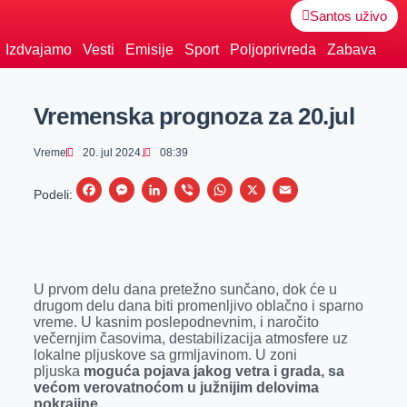
Santos uživo
Izdvajamo
Vesti
Emisije
Sport
Poljoprivreda
Zabava
Vremenska prognoza za 20.jul
Vreme
20. jul 2024.
08:39
F
M
L
V
W
X
E
Podeli:
a
e
i
i
h
m
c
s
n
b
a
a
e
s
k
e
t
i
U prvom delu dana pretežno sunčano, dok će u
b
e
e
r
s
l
drugom delu dana biti promenljivo oblačno i sparno
o
n
d
A
vreme. U kasnim poslepodnevnim, i naročito
večernjim časovima, destabilizacija atmosfere uz
o
g
I
p
lokalne pljuskove sa grmljavinom. U zoni
k
e
n
p
pljuska
moguća pojava jakog vetra i grada, sa
većom verovatnoćom u južnijim delovima
r
pokrajine.