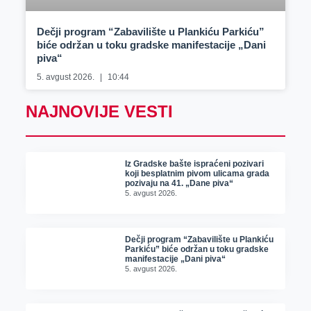
Dečji program “Zabavilište u Plankiću Parkiću”
biće održan u toku gradske manifestacije „Dani
piva“
5. avgust 2026.
10:44
NAJNOVIJE VESTI
Iz Gradske bašte ispraćeni pozivari
koji besplatnim pivom ulicama grada
pozivaju na 41. „Dane piva“
5. avgust 2026.
Dečji program “Zabavilište u Plankiću
Parkiću” biće održan u toku gradske
manifestacije „Dani piva“
5. avgust 2026.