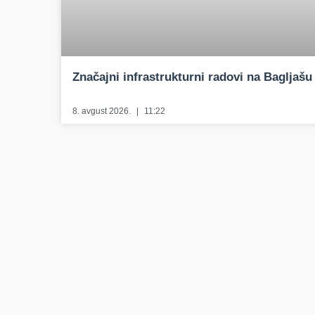
Značajni infrastrukturni radovi na Bagljašu
8. avgust 2026.
11:22