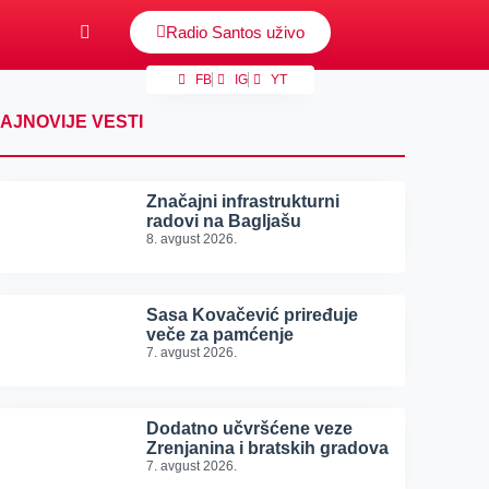
Radio Santos uživo
FB
IG
YT
AJNOVIJE VESTI
Značajni infrastrukturni
radovi na Bagljašu
8. avgust 2026.
Sasa Kovačević priređuje
veče za pamćenje
7. avgust 2026.
Dodatno učvršćene veze
Zrenjanina i bratskih gradova
7. avgust 2026.