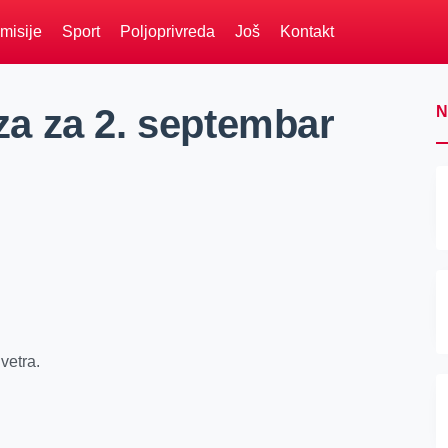
misije
Sport
Poljoprivreda
Još
Kontakt
a za 2. septembar
N
vetra.