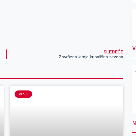
V
SLEDEĆE
bonusa!
Završena letnja kupališna sezona
VESTI
N