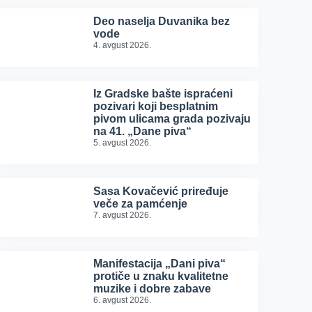
Deo naselja Duvanika bez
vode
4. avgust 2026.
Iz Gradske bašte ispraćeni
pozivari koji besplatnim
pivom ulicama grada pozivaju
na 41. „Dane piva“
5. avgust 2026.
Sasa Kovačević priređuje
veče za pamćenje
7. avgust 2026.
Manifestacija „Dani piva“
protiče u znaku kvalitetne
muzike i dobre zabave
6. avgust 2026.