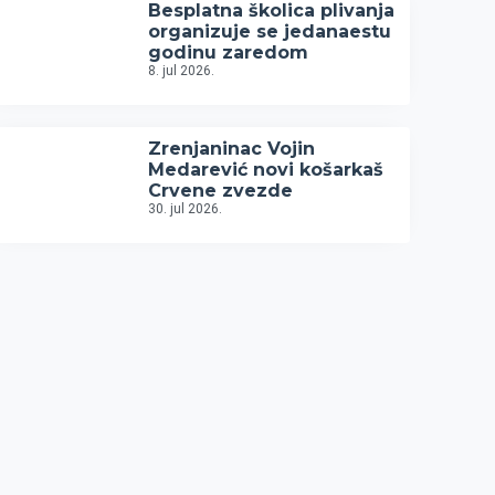
Besplatna školica plivanja
organizuje se jedanaestu
godinu zaredom
8. jul 2026.
Zrenjaninac Vojin
Medarević novi košarkaš
Crvene zvezde
30. jul 2026.