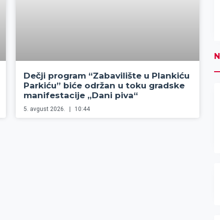
N
Dečji program “Zabavilište u Plankiću
Parkiću” biće održan u toku gradske
manifestacije „Dani piva“
5. avgust 2026.
10:44