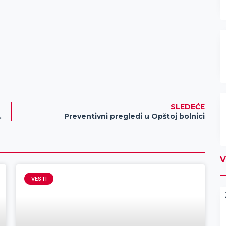
SLEDEĆE
ri i po hektara
Preventivni pregledi u Opštoj bolnici
V
VESTI