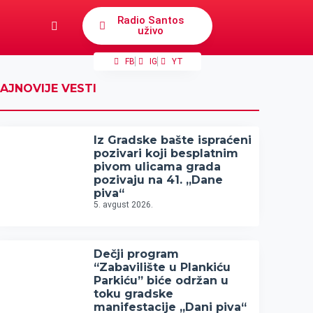
Radio Santos
uživo
FB
IG
YT
AJNOVIJE VESTI
Iz Gradske bašte ispraćeni
pozivari koji besplatnim
pivom ulicama grada
pozivaju na 41. „Dane
piva“
5. avgust 2026.
Dečji program
“Zabavilište u Plankiću
Parkiću” biće održan u
toku gradske
manifestacije „Dani piva“