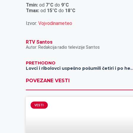
r
Tmin:
od
7
°C
do
9
°C
Tmax:
od
15
°C
do
18
°C
Izvor:
Vojvodinameteo
RTV Santos
Autor: Redakcija radio televizije Santos
PRETHODNO
Lovci i ribolovci uspešno pošumili četi
POVEZANE VESTI
VESTI