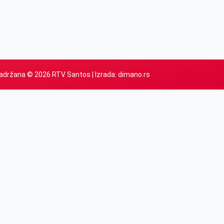
adržana © 2026 RTV Santos | Izrada:
dimano.rs