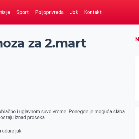
isije
Sport
Poljoprivreda
Još
Kontakt
oza za 2.mart
N
oblačno i uglavnom suvo vreme. Ponegde je moguća slaba
 ostaju iznad proseka.
 udare jak.