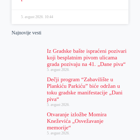
5. avgust 2026.
10:44
Najnovije vesti
Iz Gradske bašte ispraćeni pozivari
koji besplatnim pivom ulicama
grada pozivaju na 41. „Dane piva“
5. avgust 2026.
Dečji program “Zabavilište u
Plankiću Parkiću” biće održan u
toku gradske manifestacije „Dani
piva“
5. avgust 2026.
Otvaranje izložbe Momira
Kneževića „Osvežavanje
memorije“
5. avgust 2026.