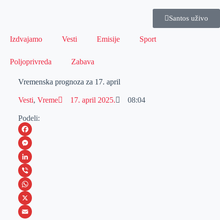
Santos uživo
Izdvajamo
Vesti
Emisije
Sport
Poljoprivreda
Zabava
Vremenska prognoza za 17. april
Vesti
,
Vreme
17. april 2025.
08:04
Podeli:
F
a
M
c
e
L
e
s
i
V
b
s
n
i
W
o
e
k
b
h
X