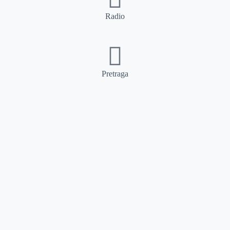
Radio
Pretraga
Pretraga
Kategorije
Ostalo
Naslovna
Izdvajamo