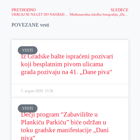
PRETHODNO
SLEDEĆE
UKRCAJ SE NA LET DO NAGRADNOG FONDA VREDNOG 500.000 DINARA!
Međunarodna izložba fotografija „Duša Rusije“
POVEZANE vesti
VESTI
Iz Gradske bašte ispraćeni pozivari
koji besplatnim pivom ulicama
grada pozivaju na 41. „Dane piva“
5. avgust 2026.
13:36
VESTI
Dečji program “Zabavilište u
Plankiću Parkiću” biće održan u
toku gradske manifestacije „Dani
piva“