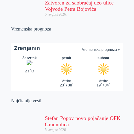
Zatvoren za saobraćaj deo ulice
Vojvode Petra Bojovića
5. avgust 2026.
Vremenska prognoza
Najčitanije vesti
Stefan Popov novo pojačanje OFK
Gradnulica
5. avgust 2026.