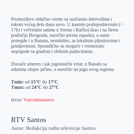
o
n
e
e
a
E
k
g
d
r
t
m
Promenljivo oblačno vreme sa sunčanim intervalima i
e
I
s
a
tokom većeg dela dana suvo. U kasnim poslepodnevnim (>
r
n
A
i
17h) i večernjim satima u Sremu i Bačkoj (kao i na širem
području Beograda, naročito prema zapadu), a samo
p
l
ponegde i u Banatu, nestabilno, sa lokalnim pljuskovima i
p
grmljavinom. Sporadično su moguće i vremenske
nepogode sa gradom i obilnim padavinama.
Duvaće umeren i jak jugoistočni vetar, u Banatu sa
udarima olujne jačine, a naročito na jugu ovog regiona.
Tmin:
od
15°C
do
17°C
Tmax:
od
24°C
do
27°C
Izvor:
Vojvodinameteo
RTV Santos
Autor: Redakcija radio televizije Santos