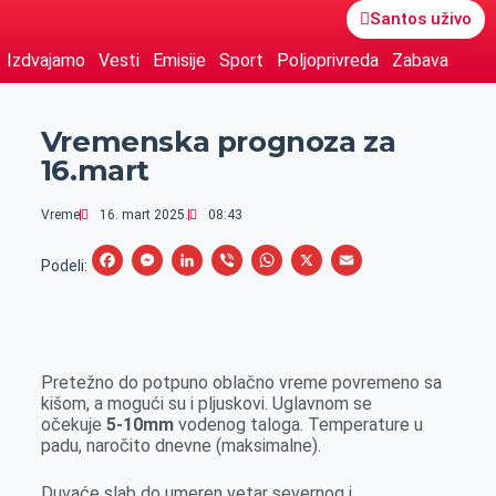
Santos uživo
Izdvajamo
Vesti
Emisije
Sport
Poljoprivreda
Zabava
Vremenska prognoza za
16.mart
Vreme
16. mart 2025.
08:43
F
M
L
V
W
X
E
Podeli:
a
e
i
i
h
m
c
s
n
b
a
a
e
s
k
e
t
i
Pretežno do potpuno oblačno vreme povremeno sa
b
e
e
r
s
l
kišom, a mogući su i pljuskovi. Uglavnom se
o
n
d
A
očekuje
5-10mm
vodenog taloga. Temperature u
padu, naročito dnevne (maksimalne).
o
g
I
p
k
e
n
p
Duvaće slab do umeren vetar severnog i