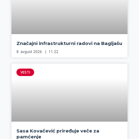
Značajni infrastrukturni radovi na Bagljašu
8. avgust 2026.
11:22
VESTI
Sasa Kovačević priređuje veče za
pamćenje