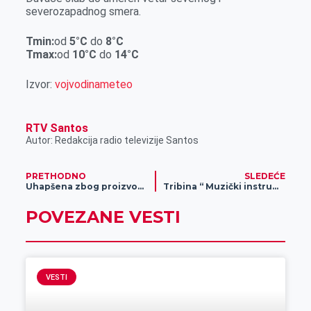
r
severozapadnog smera.
Tmin:
od
5
°C
do
8
°C
Tmax:
od
10
°C
do
14
°C
Izvor:
vojvodinameteo
RTV Santos
Autor: Redakcija radio televizije Santos
PRETHODNO
SLEDEĆE
Uhapšena zbog proizvodnje i prodaje opojnih droga
Tribina “ Muzički instrumenti nekad i sad“
POVEZANE VESTI
VESTI