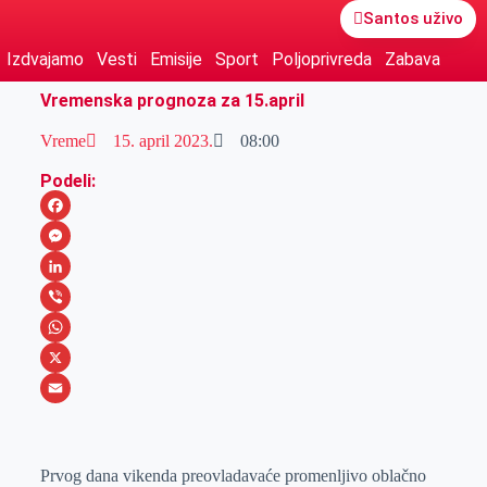
Santos uživo
Izdvajamo
Vesti
Emisije
Sport
Poljoprivreda
Zabava
Vremenska prognoza za 15.april
Vreme
15. april 2023.
08:00
Podeli:
F
a
M
c
e
L
e
s
i
V
b
s
n
i
W
o
e
k
b
h
X
o
n
e
e
a
E
k
g
d
r
t
m
Prvog dana vikenda preovladavaće promenljivo oblačno
e
I
s
a