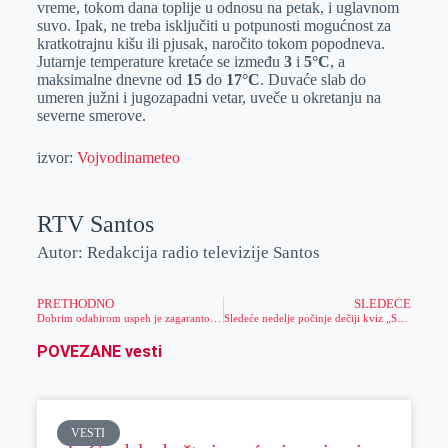
vreme, tokom dana toplije u odnosu na petak, i uglavnom
r
n
A
i
suvo. Ipak, ne treba isključiti u potpunosti mogućnost za
kratkotrajnu kišu ili pjusak, naročito tokom popodneva.
p
l
Jutarnje temperature kretaće se između
3
i
5°C
, a
p
maksimalne dnevne od
15
do
17°C
. Duvaće slab do
umeren južni i jugozapadni vetar, uveče u okretanju na
severne smerove.
izvor:
Vojvodinameteo
RTV Santos
Autor: Redakcija radio televizije Santos
PRETHODNO
SLEDEĆE
Dobrim odabirom uspeh je zagarantovan
Sledeće nedelje počinje dečiji kviz „Sveznalice“
POVEZANE vesti
VESTI