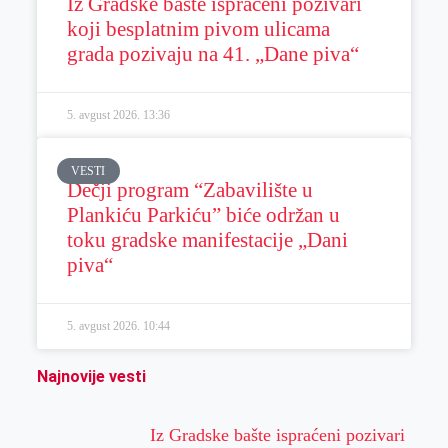
Iz Gradske bašte ispraćeni pozivari
koji besplatnim pivom ulicama
grada pozivaju na 41. „Dane piva“
5. avgust 2026.
13:36
VESTI
Dečji program “Zabavilište u
Plankiću Parkiću” biće održan u
toku gradske manifestacije „Dani
piva“
5. avgust 2026.
10:44
Najnovije vesti
Iz Gradske bašte ispraćeni pozivari