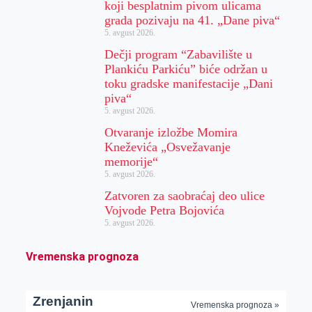
koji besplatnim pivom ulicama
grada pozivaju na 41. „Dane piva“
5. avgust 2026.
Dečji program “Zabavilište u
Plankiću Parkiću” biće održan u
toku gradske manifestacije „Dani
piva“
5. avgust 2026.
Otvaranje izložbe Momira
Kneževića „Osvežavanje
memorije“
5. avgust 2026.
Zatvoren za saobraćaj deo ulice
Vojvode Petra Bojovića
5. avgust 2026.
Vremenska prognoza