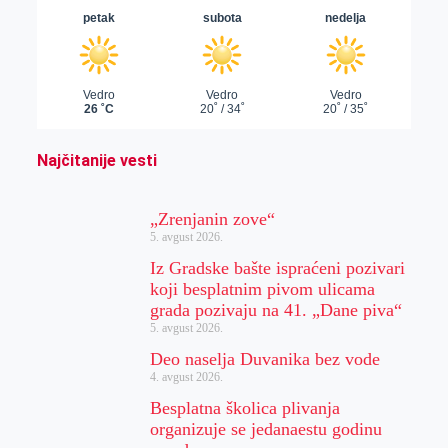
Najčitanije vesti
„Zrenjanin zove“
5. avgust 2026.
Iz Gradske bašte ispraćeni pozivari
koji besplatnim pivom ulicama
grada pozivaju na 41. „Dane piva“
5. avgust 2026.
Deo naselja Duvanika bez vode
4. avgust 2026.
Besplatna školica plivanja
organizuje se jedanaestu godinu