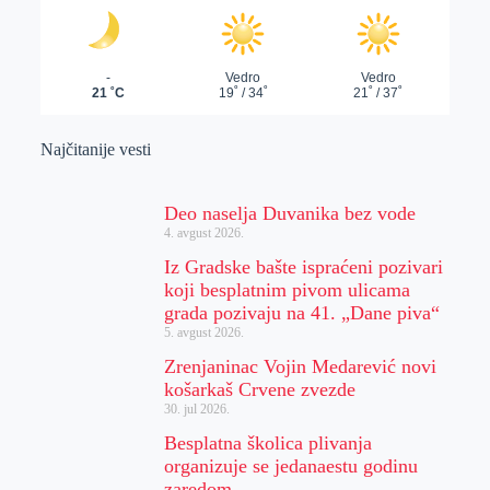
Najčitanije vesti
Deo naselja Duvanika bez vode
4. avgust 2026.
Iz Gradske bašte ispraćeni pozivari
koji besplatnim pivom ulicama
grada pozivaju na 41. „Dane piva“
5. avgust 2026.
Zrenjaninac Vojin Medarević novi
košarkaš Crvene zvezde
30. jul 2026.
Besplatna školica plivanja
organizuje se jedanaestu godinu
zaredom