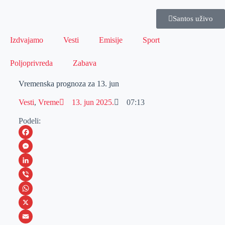
Santos uživo
Izdvajamo
Vesti
Emisije
Sport
Poljoprivreda
Zabava
Vremenska prognoza za 13. jun
Vesti
,
Vreme
13. jun 2025.
07:13
Podeli:
F
a
M
c
e
L
e
s
i
V
b
s
n
i
W
o
e
k
b
h
X