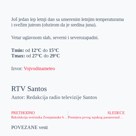
o
n
e
e
a
E
k
g
d
r
t
m
Još jedan lep letnji dan sa umerenim letnjim temperaturama
e
I
s
a
i svežim jutrom (obzirom da je sredina juna).
r
n
A
i
p
l
Vetar uglavnom slab, severni i severozapadni.
p
Tmin:
od
12°C
do
15°C
Tmax:
od
27°C
do
29°C
Izvor:
Vojvodinameteo
RTV Santos
Autor: Redakcija radio televizije Santos
PRETHODNO
SLEDEĆE
Rekolekcija svećenika Zrenjaninske biskupije
Premijera prvog srpskog paranormalnog horor filma
POVEZANE vesti