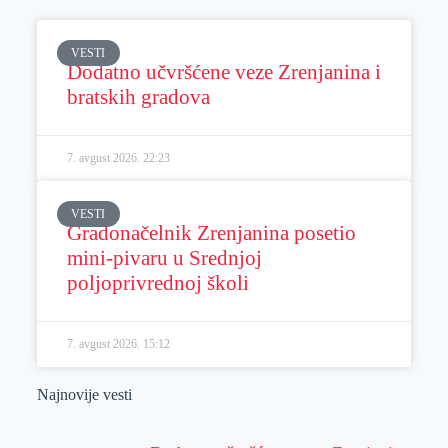
VESTI
Dodatno učvršćene veze Zrenjanina i
bratskih gradova
7. avgust 2026.
22:23
VESTI
Gradonačelnik Zrenjanina posetio
mini-pivaru u Srednjoj
poljoprivrednoj školi
7. avgust 2026.
15:12
Najnovije vesti