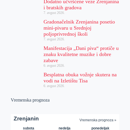
Dodatno učvršćene veze Zrenjanina
i bratskih gradova
7. avgust 2026.
Gradonačelnik Zrenjanina posetio
mini-pivaru u Srednjoj
poljoprivrednoj školi
7. avgust 2026.
Manifestacija „Dani piva“ protiče u
znaku kvalitetne muzike i dobre
zabave
6. avgust 2026.
Besplatna obuka vožnje skutera na
vodi na Izletištu Tisa
6. avgust 2026.
Vremenska prognoza