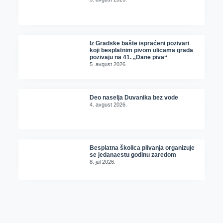
Iz Gradske bašte ispraćeni pozivari
koji besplatnim pivom ulicama grada
pozivaju na 41. „Dane piva“
5. avgust 2026.
Deo naselja Duvanika bez vode
4. avgust 2026.
Besplatna školica plivanja organizuje
se jedanaestu godinu zaredom
8. jul 2026.