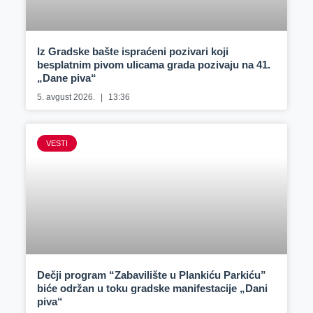
Iz Gradske bašte ispraćeni pozivari koji
besplatnim pivom ulicama grada pozivaju na 41.
„Dane piva“
5. avgust 2026.
13:36
VESTI
Dečji program “Zabavilište u Plankiću Parkiću”
biće održan u toku gradske manifestacije „Dani
piva“