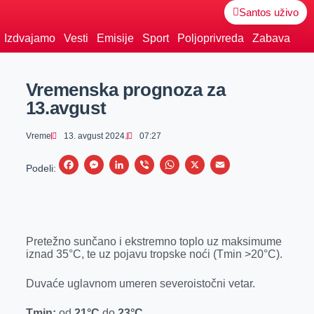
Santos uživo
Izdvajamo
Vesti
Emisije
Sport
Poljoprivreda
Zabava
Vremenska prognoza za
13.avgust
Vreme
13. avgust 2024.
07:27
F
M
L
V
W
X
E
Podeli:
a
e
i
i
h
m
c
s
n
b
a
a
e
s
k
e
t
i
Pretežno sunčano i ekstremno toplo uz maksimume
b
e
e
r
s
l
iznad 35°C, te uz pojavu tropske noći (Tmin >20°C).
o
n
d
A
o
g
I
p
Duvaće uglavnom umeren severoistočni vetar.
k
e
n
p
Tmin
:
od
21
°C
do
23
°C