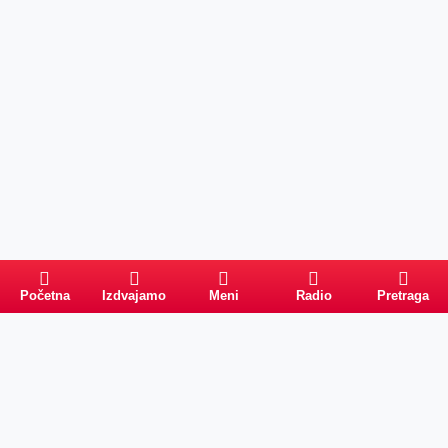
Početna
Izdvajamo
Meni
Radio
Pretraga
Pretraga
Kategorije