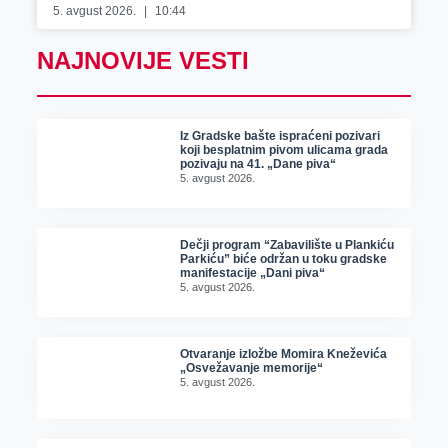
5. avgust 2026.
10:44
NAJNOVIJE VESTI
Iz Gradske bašte ispraćeni pozivari
koji besplatnim pivom ulicama grada
pozivaju na 41. „Dane piva“
5. avgust 2026.
Dečji program “Zabavilište u Plankiću
Parkiću” biće održan u toku gradske
manifestacije „Dani piva“
5. avgust 2026.
Otvaranje izložbe Momira Kneževića
„Osvežavanje memorije“
5. avgust 2026.