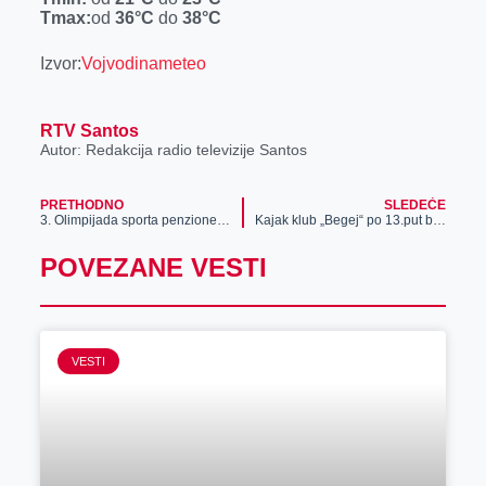
r
Tmax:
od
36
°C
do
38
°C
Izvor:
Vojvodinameteo
RTV Santos
Autor: Redakcija radio televizije Santos
PRETHODNO
SLEDEĆE
3. Olimpijada sporta penzionera Vojvodine
Kajak klub „Begej“ po 13.put bio domaćin regate „Begej 2024“
POVEZANE VESTI
VESTI