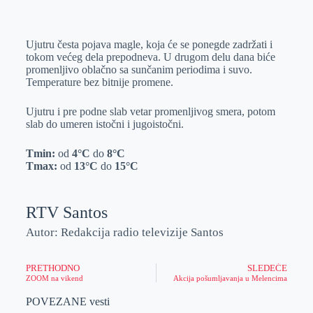
o
n
e
e
a
E
k
g
d
r
t
m
Ujutru česta pojava magle, koja će se ponegde zadržati i
e
I
s
a
tokom većeg dela prepodneva. U drugom delu dana biće
r
n
A
i
promenljivo oblačno sa sunčanim periodima i suvo.
Temperature bez bitnije promene.
p
l
p
Ujutru i pre podne slab vetar promenljivog smera, potom
slab do umeren istočni i jugoistočni.
Tmin:
od
4
°C
do
8
°C
Tmax:
od
13
°C
do
15°C
RTV Santos
Autor: Redakcija radio televizije Santos
PRETHODNO
SLEDEĆE
ZOOM na vikend
Akcija pošumljavanja u Melencima
POVEZANE vesti