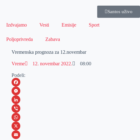
Santos uživo
Izdvajamo
Vesti
Emisije
Sport
Poljoprivreda
Zabava
Vremenska prognoza za 12.novembar
Vreme
12. novembar 2022.
08:00
Podeli:
F
a
M
c
e
L
e
s
i
V
b
s
n
i
W
o
e
k
b
h
X