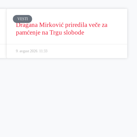
VESTI
Dragana Mirković priredila veče za
pamćenje na Trgu slobode
9. avgust 2026.
11:33