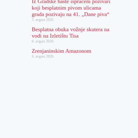
Iz Gradske bašte ispraćeni pozivari
koji besplatnim pivom ulicama
grada pozivaju na 41. „Dane piva“
5. avgust 2026.
Besplatna obuka vožnje skutera na
vodi na Izletištu Tisa
6. avgust 2026.
Zrenjaninskim Amazonom
6. avgust 2026.