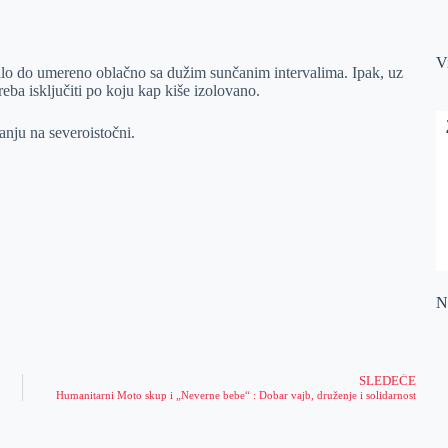
V
lo do umereno oblačno sa dužim sunčanim intervalima. Ipak, uz
ba isključiti po koju kap kiše izolovano.
nju na severoistočni.
Na
SLEDEĆE
Humanitarni Moto skup i „Neverne bebe“ : Dobar vajb, druženje i solidarnost