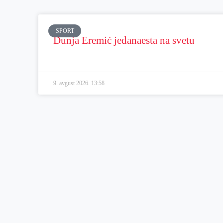
SPORT
Dunja Eremić jedanaesta na svetu
9. avgust 2026.
13:58