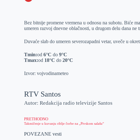
o
n
e
e
a
E
k
g
d
r
t
m
Bez bitnije promene vremena u odnosu na subotu. Biće ma
e
I
s
a
umeren razvoj dnevne oblačnosti, u drugom delu dana ne tre
r
n
A
i
p
l
Duvaće slab do umeren severozapadni vetar, uveče u okreta
p
Tmin:
od
6
°C
do
9
°C
Tmax:
od
18
°C
do
20
°C
Izvor: vojvodinameteo
RTV Santos
Autor: Redakcija radio televizije Santos
PRETHODNO
Takmičenje u kuvanju riblje čorbe na „Pivskom salašu“
POVEZANE vesti