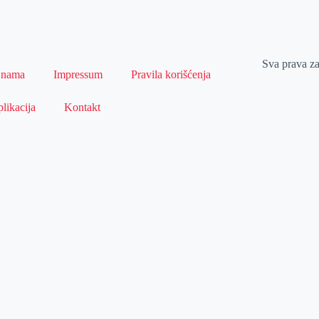
Sva prava z
 nama
Impressum
Pravila korišćenja
likacija
Kontakt
Naslovna
Izdvajamo