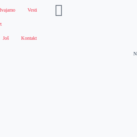
dvajamo
Vesti
t
Još
Kontakt
N