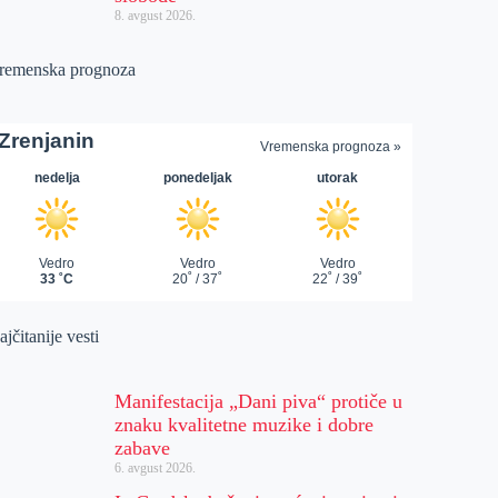
8. avgust 2026.
remenska prognoza
jčitanije vesti
Manifestacija „Dani piva“ protiče u
znaku kvalitetne muzike i dobre
zabave
6. avgust 2026.