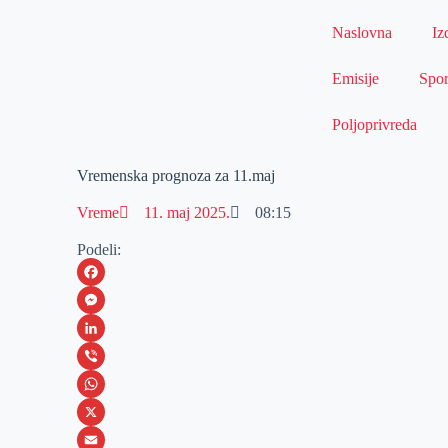
Naslovna
Iz
Emisije
Spor
Poljoprivreda
Vremenska prognoza za 11.maj
Vreme
11. maj 2025.
08:15
Podeli:
F
a
M
c
e
L
e
s
i
V
b
s
n
i
W
o
e
k
b
h
X