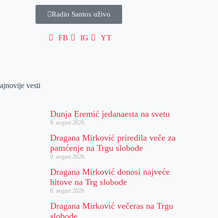
Radio Santos uživo
FB
IG
YT
ajnovije vesti
Dunja Eremić jedanaesta na svetu
9. avgust 2026.
Dragana Mirković priredila veče za
pamćenje na Trgu slobode
9. avgust 2026.
Dragana Mirković donosi najveće
hitove na Trg slobode
8. avgust 2026.
Dragana Mirković večeras na Trgu
slobode