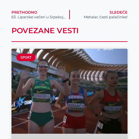
PRETHODNO
SLEDEĆE
63. Liparske večeri u Srpskoj Crnji
Metalac časti palačinke!
POVEZANE VESTI
SPORT