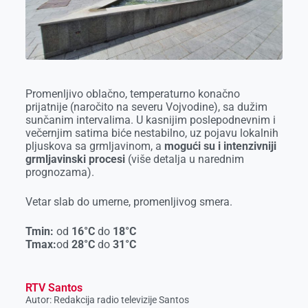
o
g
I
p
k
e
n
p
r
Promenljivo oblačno, temperaturno konačno
prijatnije (naročito na severu Vojvodine), sa dužim
sunčanim intervalima. U kasnijim poslepodnevnim i
večernjim satima biće nestabilno, uz pojavu lokalnih
pljuskova sa grmljavinom, a
mogući su i intenzivniji
grmljavinski procesi
(više detalja u narednim
prognozama).
Vetar slab do umerne, promenljivog smera.
Tmin:
od
16
°C
do
18
°C
Tmax:
od
28
°C
do
31
°C
RTV Santos
Autor: Redakcija radio televizije Santos