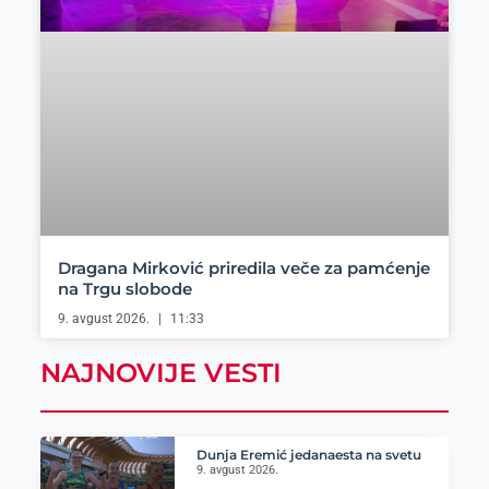
Dragana Mirković priredila veče za pamćenje
na Trgu slobode
9. avgust 2026.
11:33
NAJNOVIJE VESTI
Dunja Eremić jedanaesta na svetu
9. avgust 2026.