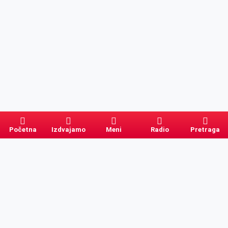
Početna
Izdvajamo
Meni
Radio
Pretraga
Pretraga
Kategorije