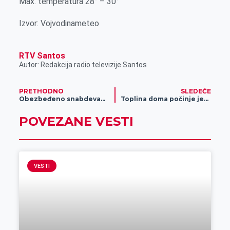
Max. temperatura 28° – 30°
r
Izvor: Vojvodinameteo
RTV Santos
Autor: Redakcija radio televizije Santos
PRETHODNO
SLEDEĆE
Obezbeđeno snabdevanje grada vodom slabijeg pritiska
Toplina doma počinje jednim dinarom u DTL PerSu marketima
POVEZANE VESTI
VESTI