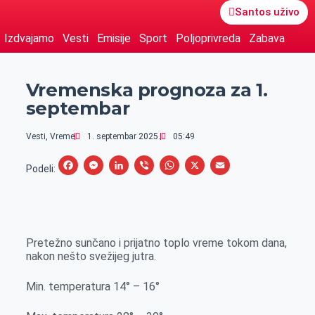
Santos uživo
Izdvajamo
Vesti
Emisije
Sport
Poljoprivreda
Zabava
Vremenska prognoza za 1.
septembar
Vesti
,
Vreme
1. septembar 2025.
05:49
F
M
L
V
W
X
E
Podeli:
a
e
i
i
h
m
c
s
n
b
a
a
e
s
k
e
t
i
Pretežno sunčano i prijatno toplo vreme tokom dana,
b
e
e
r
s
l
nakon nešto svežijeg jutra.
o
n
d
A
o
g
I
p
Min. temperatura 14° – 16°
k
e
n
p