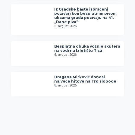
Iz Gradske bašte ispraćeni
pozivari koji besplatnim pivom
ulicama grada pozivaju na 41.
„Dane piva“
5. avgust 2026.
Besplatna obuka vožnje skutera
na vodi na Izletištu Tisa
6. avgust 2026.
Dragana Mirković donosi
najveće hitove na Trg slobode
8. avgust 2026.