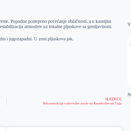
reme. Popodne postepeno povećanje oblačnosti, a u kasnijim
V
tabilizacija atmosfere uz lokalne pljuskove sa grmljavinom.
ni i jugozapadni. U zoni pljuskova jak.
Na
SLEDEĆE
Rekonstrukcija vodovodne mreže na Karađorđevom Trgu