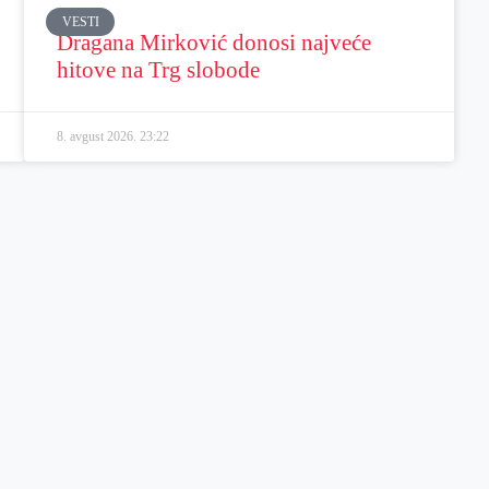
VESTI
Dragana Mirković donosi najveće
hitove na Trg slobode
8. avgust 2026.
23:22