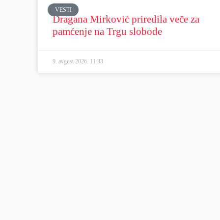
VESTI
Dragana Mirković priredila veče za
pamćenje na Trgu slobode
9. avgust 2026.
11:33