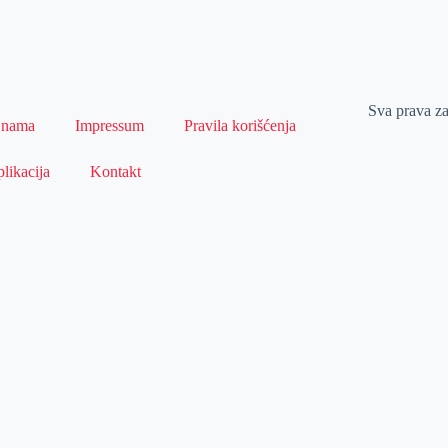
Sva prava z
 nama
Impressum
Pravila korišćenja
likacija
Kontakt
Naslovna