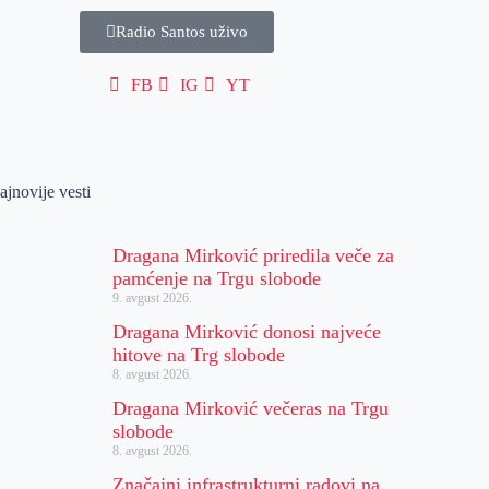
Radio Santos uživo
FB
IG
YT
ajnovije vesti
Dragana Mirković priredila veče za
pamćenje na Trgu slobode
9. avgust 2026.
Dragana Mirković donosi najveće
hitove na Trg slobode
8. avgust 2026.
Dragana Mirković večeras na Trgu
slobode
8. avgust 2026.
Značajni infrastrukturni radovi na