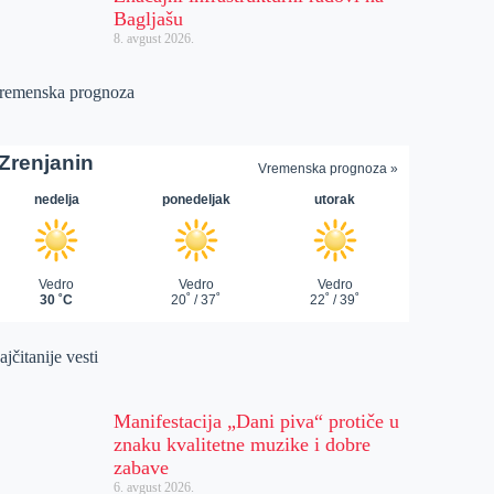
Bagljašu
8. avgust 2026.
remenska prognoza
jčitanije vesti
Manifestacija „Dani piva“ protiče u
znaku kvalitetne muzike i dobre
zabave
6. avgust 2026.