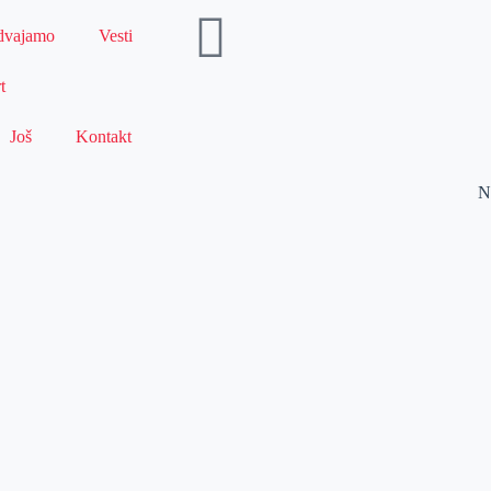
dvajamo
Vesti
t
Još
Kontakt
N