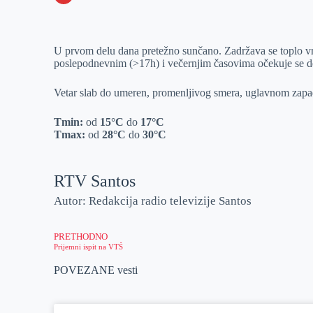
o
n
e
e
a
E
k
g
d
r
t
m
U prvom delu dana pretežno sunčano. Zadržava se toplo v
e
I
s
a
poslepodnevnim (>17h) i večernjim časovima očekuje se des
r
n
A
i
p
l
Vetar slab do umeren, promenljivog smera, uglavnom zapad
p
Tmin:
od
15
°C
do
17
°C
Tmax:
od
28
°C
do
30
°C
RTV Santos
Autor: Redakcija radio televizije Santos
PRETHODNO
Prijemni ispit na VTŠ
POVEZANE vesti