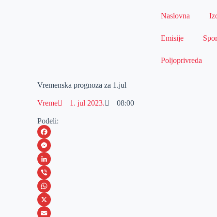
Naslovna
Iz
Emisije
Spor
Poljoprivreda
Vremenska prognoza za 1.jul
Vreme
1. jul 2023.
08:00
Podeli:
F
a
M
c
e
L
e
s
i
V
b
s
n
i
W
o
e
k
b
h
X