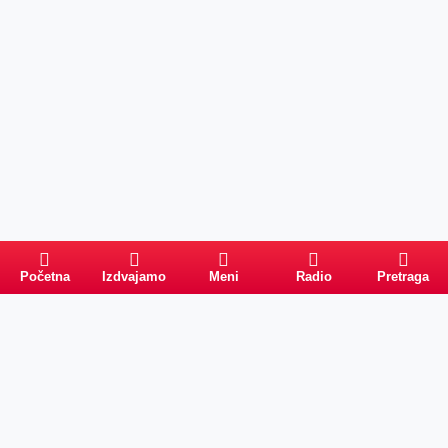
Početna
Izdvajamo
Meni
Radio
Pretraga
Pretraga
Kategorije