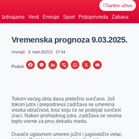
Santos uživo
Izdvajamo
Vesti
Emisije
Sport
Poljoprivreda
Zabava
Vremenska prognoza 9.03.2025.
Vreme
9. mart 2025.
07:44
F
M
L
V
W
X
E
Podeli:
a
e
i
i
h
m
c
s
n
b
a
a
e
s
k
e
t
i
Tokom većeg dela dana pretežno sunčano. Još
b
e
e
r
s
l
tokom jutra i prepodneva zadržava se umerena
o
n
d
A
visoka oblačnost, kroz koju će se probijati sunčevi
zraci. Nakon prohladnog jutra, zadržava se veoma
o
g
I
p
toplo vreme za prvu dekadu marta.
k
e
n
p
Duvaće uglavnom umeren južni i jugoistočni vetar,
r