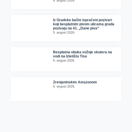
6. avgust 2026.
Iz Gradske bašte ispraćeni pozivari
koji besplatnim pivom ulicama grada
pozivaju na 41. „Dane piva“
5. avgust 2026.
Besplatna obuka vožnje skutera na
vodi na Izletištu Tisa
6. avgust 2026.
Zrenjaninskim Amazonom
6. avgust 2026.