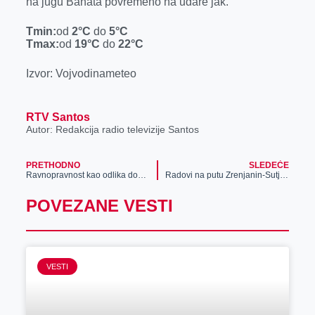
na jugu Banata povremeno na udare jak.
Tmin:
od
2
°C
do
5
°C
Tmax:
od
19
°C
do
22
°C
Izvor: Vojvodinameteo
RTV Santos
Autor: Redakcija radio televizije Santos
PRETHODNO
SLEDEĆE
Ravnopravnost kao odlika dobrog poslovanja: U kompaniji Meridian žene pokreću poslovne uspehe
Radovi na putu Zrenjanin-Sutjeska
POVEZANE VESTI
VESTI