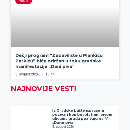
VESTI
Dečji program “Zabavilište u Plankiću
Parkiću” biće održan u toku gradske
manifestacije „Dani piva“
5. avgust 2026.
10:44
NAJNOVIJE VESTI
Iz Gradske bašte ispraćeni
pozivari koji besplatnim pivom
ulicama grada pozivaju na 41.
„Dane piva“
5. avgust 2026.