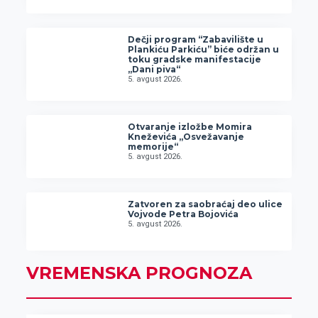
Dečji program “Zabavilište u
Plankiću Parkiću” biće održan u
toku gradske manifestacije
„Dani piva“
5. avgust 2026.
Otvaranje izložbe Momira
Kneževića „Osvežavanje
memorije“
5. avgust 2026.
Zatvoren za saobraćaj deo ulice
Vojvode Petra Bojovića
5. avgust 2026.
VREMENSKA PROGNOZA