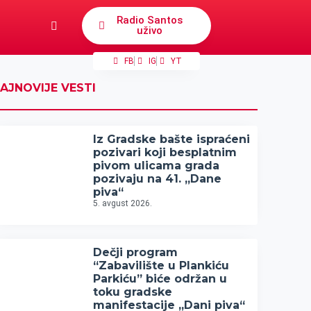
Radio Santos
uživo
FB
IG
YT
AJNOVIJE VESTI
Iz Gradske bašte ispraćeni
pozivari koji besplatnim
pivom ulicama grada
pozivaju na 41. „Dane
piva“
5. avgust 2026.
Dečji program
“Zabavilište u Plankiću
Parkiću” biće održan u
toku gradske
manifestacije „Dani piva“