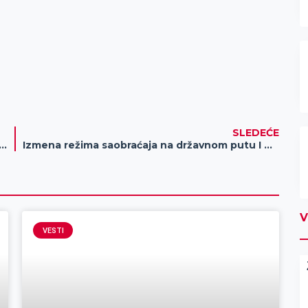
SLEDEĆE
zije trafostanica doći će do prekida u vodosnabdevanju
Izmena režima saobraćaja na državnom putu I B reda broj 13, u Zrenjaninu
V
VESTI