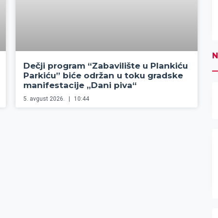
N
Dečji program “Zabavilište u Plankiću
Parkiću” biće održan u toku gradske
manifestacije „Dani piva“
5. avgust 2026.
10:44