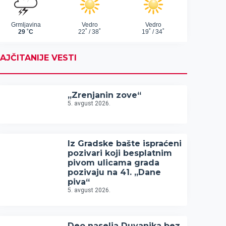
AJČITANIJE VESTI
„Zrenjanin zove“
5. avgust 2026.
Iz Gradske bašte ispraćeni
pozivari koji besplatnim
pivom ulicama grada
pozivaju na 41. „Dane
piva“
5. avgust 2026.
Deo naselja Duvanika bez