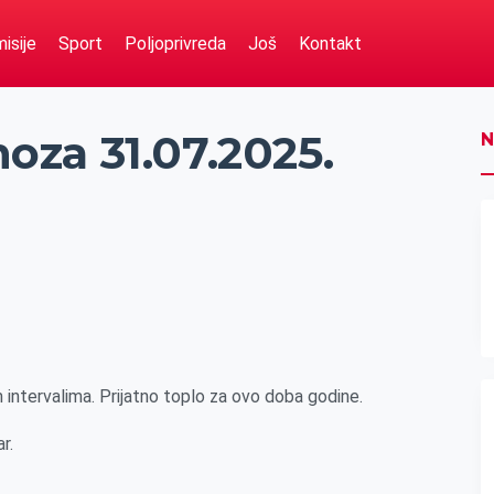
isije
Sport
Poljoprivreda
Još
Kontakt
za 31.07.2025.
N
ntervalima. Prijatno toplo za ovo doba godine.
r.