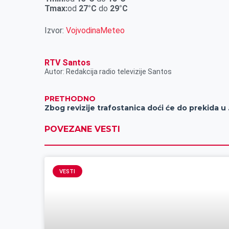
r
Tmax:
od
27
°C
do
29
°C
Izvor:
VojvodinaMeteo
RTV Santos
Autor: Redakcija radio televizije Santos
PRETHODNO
Zbog revi
POVEZANE VESTI
VESTI