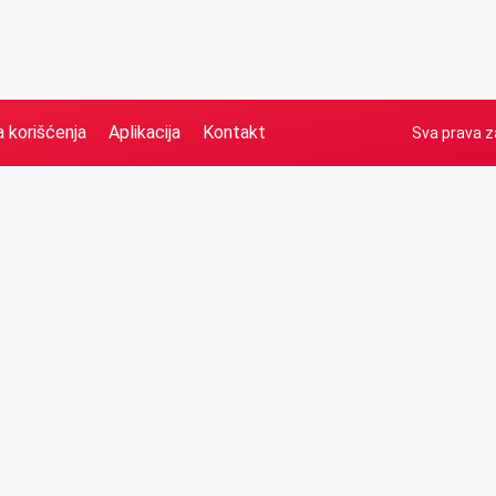
a korišćenja
Aplikacija
Kontakt
Sva prava z
Naslovna
Izdvajamo
FB
IG
YT
O nama
Vesti