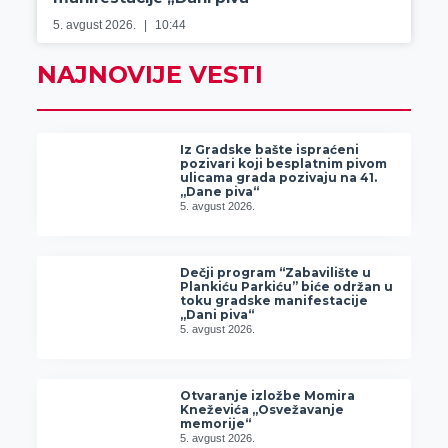
5. avgust 2026.
10:44
NAJNOVIJE VESTI
Iz Gradske bašte ispraćeni
pozivari koji besplatnim pivom
ulicama grada pozivaju na 41.
„Dane piva“
5. avgust 2026.
Dečji program “Zabavilište u
Plankiću Parkiću” biće održan u
toku gradske manifestacije
„Dani piva“
5. avgust 2026.
Otvaranje izložbe Momira
Kneževića „Osvežavanje
memorije“
5. avgust 2026.