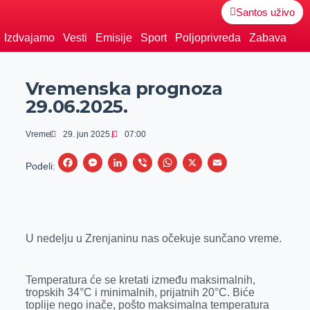
Santos uživo
Izdvajamo
Vesti
Emisije
Sport
Poljoprivreda
Zabava
Vremenska prognoza
29.06.2025.
Vreme
29. jun 2025.
07:00
F
M
L
V
W
X
E
Podeli:
a
e
i
i
h
m
c
s
n
b
a
a
e
s
k
e
t
i
U nedelju u Zrenjaninu nas očekuje sunčano vreme.
b
e
e
r
s
l
o
n
d
A
o
g
I
p
Temperatura će se kretati između maksimalnih,
tropskih 34°C i minimalnih, prijatnih 20°C. Biće
k
e
n
p
toplije nego inače, pošto maksimalna temperatura