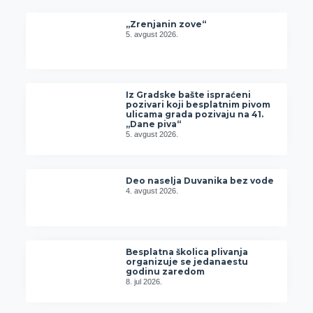
„Zrenjanin zove“
5. avgust 2026.
Iz Gradske bašte ispraćeni
pozivari koji besplatnim pivom
ulicama grada pozivaju na 41.
„Dane piva“
5. avgust 2026.
Deo naselja Duvanika bez vode
4. avgust 2026.
Besplatna školica plivanja
organizuje se jedanaestu
godinu zaredom
8. jul 2026.