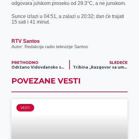
odgovara julskom proseku od 29.3°C, a ne junskom.
r
Sunce izlazi u 04:51, a zalazi u 20:32; dan će trajati
15 sati i 41 minut.
RTV Santos
Autor: Redakcija radio televizije Santos
PRETHODNO
SLEDEĆE
Održano Vidovdansko saborno krštenje na Tamišu
Tribina „Razgovor sa umetnikom“
POVEZANE VESTI
VESTI