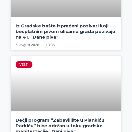
Iz Gradske bašte ispraćeni pozivari koji
besplatnim pivom ulicama grada pozivaju
na 41. „Dane piva“
5. avgust 2026.
13:36
VESTI
Dečji program “Zabavilište u Plankiću
Parkiću” biće održan u toku gradske
manifestacije „Dani piva“