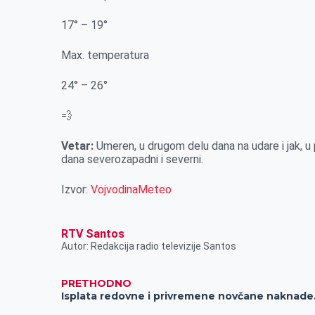
r
17° – 19°
Max. temperatura
24° – 26°
💨
Vetar:
Umeren, u drugom delu dana na udare i jak, u
dana severozapadni i severni.
Izvor:
VojvodinaMeteo
RTV Santos
Autor: Redakcija radio televizije Santos
PRETHODNO
Isplata