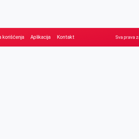
a korišćenja
Aplikacija
Kontakt
Sva prava z
Naslovna
Izdvajamo
FB
IG
YT
O nama
Vesti