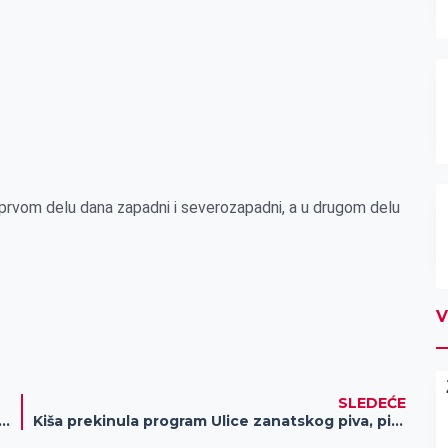
 prvom delu dana zapadni i severozapadni, a u drugom delu
V
SLEDEĆE
 redovne i privremene novčane naknade za jul
Kiša prekinula program Ulice zanatskog piva, pivari se nadaju lepom vremenu i dobroj atmosferi