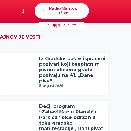
Radio Santos
uživo
FB
IG
YT
AJNOVIJE VESTI
Iz Gradske bašte ispraćeni
pozivari koji besplatnim
pivom ulicama grada
pozivaju na 41. „Dane
piva“
5. avgust 2026.
Dečji program
“Zabavilište u Plankiću
Parkiću” biće održan u
toku gradske
manifestacije „Dani piva“