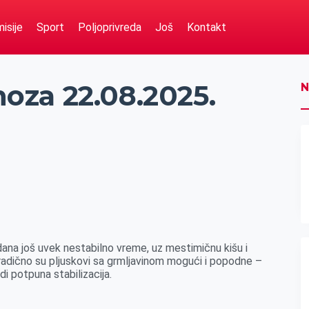
isije
Sport
Poljoprivreda
Još
Kontakt
za 22.08.2025.
N
dana još uvek nestabilno vreme, uz mestimičnu kišu i
oradično su pljuskovi sa grmljavinom mogući i popodne –
i potpuna stabilizacija.