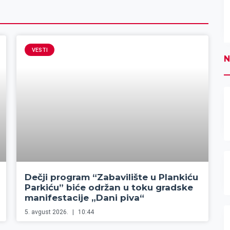
VESTI
N
Dečji program “Zabavilište u Plankiću
Parkiću” biće održan u toku gradske
manifestacije „Dani piva“
5. avgust 2026.
10:44