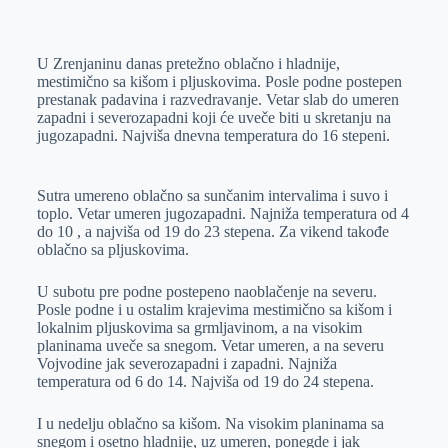
o
n
e
e
a
E
k
g
d
r
t
m
U Zrenjaninu danas pretežno oblačno i hladnije,
e
I
s
a
mestimično sa kišom i pljuskovima. Posle podne postepen
r
n
A
i
prestanak padavina i razvedravanje. Vetar slab do umeren
zapadni i severozapadni koji će uveče biti u skretanju na
p
l
jugozapadni. Najviša dnevna temperatura do 16 stepeni.
p
Sutra umereno oblačno sa sunčanim intervalima i suvo i
toplo. Vetar umeren jugozapadni. Najniža temperatura od 4
do 10 , a najviša od 19 do 23 stepena. Za vikend takođe
oblačno sa pljuskovima.
U subotu pre podne postepeno naoblačenje na severu.
Posle podne i u ostalim krajevima mestimično sa kišom i
lokalnim pljuskovima sa grmljavinom, a na visokim
planinama uveče sa snegom. Vetar umeren, a na severu
Vojvodine jak severozapadni i zapadni. Najniža
temperatura od 6 do 14. Najviša od 19 do 24 stepena.
I u nedelju oblačno sa kišom. Na visokim planinama sa
snegom i osetno hladnije, uz umeren, ponegde i jak