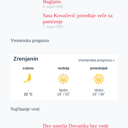
Bagljašu
8. avgust 2026.
Sasa Kovačević priređuje veče za
pamćenje
7. avgust 2026.
Vremenska prognoza
Najčitanije vesti
Deo naselja Duvanika bez vode