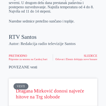
severni. U drugom delu dana prestanak padavina i
postepeno razvedravanje. Najniža temperatura od 4 do 8.
Najviša od 11 do 14 stepeni.
Naredne sedmice pretežno sunčano i toplije.
RTV Santos
Autor: Redakcija radio televizije Santos
PRETHODNO
SLEDEĆE
Pripreme za sezonu na Carskoj bari
Orlovat i Elemir dobijaju nove bunare
POVEZANE vesti
VESTI
Dragana Mirković donosi najveće
hitove na Trg slobode