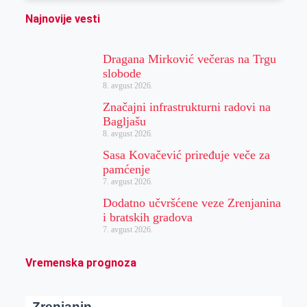
Najnovije vesti
Dragana Mirković večeras na Trgu
slobode
8. avgust 2026.
Značajni infrastrukturni radovi na
Bagljašu
8. avgust 2026.
Sasa Kovačević priređuje veče za
pamćenje
7. avgust 2026.
Dodatno učvršćene veze Zrenjanina
i bratskih gradova
7. avgust 2026.
Vremenska prognoza