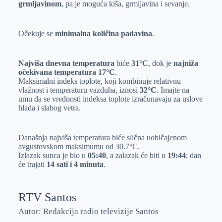
grmljavinom
, pa je moguća kiša, grmljavina i sevanje.
r
n
A
i
p
l
Očekuje se
minimalna količina padavina
.
p
Najviša dnevna temperatura
biće
31°C
, dok je
najniža
očekivana temperatura 17°C
.
Maksimalni indeks toplote, koji kombinuje relativnu
vlažnost i temperaturu vazduha, iznosi
32°C
. Imajte na
umu da se vrednosti indeksa toplote izračunavaju za uslove
hlada i slabog vetra.
Današnja najviša temperatura biće slična uobičajenom
avgustovskom maksimumu od 30.7°C.
Izlazak sunca je bio u
05:40
, a zalazak će biti u
19:44
; dan
će trajati
14 sati i 4 minuta
.
RTV Santos
Autor: Redakcija radio televizije Santos