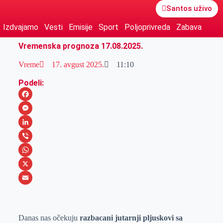
Santos uživo
Izdvajamo
Vesti
Emisije
Sport
Poljoprivreda
Zabava
Vremenska prognoza 17.08.2025.
Vreme
17. avgust 2025.
11:10
Podeli:
F
a
M
c
e
L
e
s
i
V
b
s
n
i
W
o
e
k
b
h
X
o
n
e
e
a
E
k
g
d
r
t
m
Danas nas očekuju
razbacani jutarnji pljuskovi sa
e
I
s
a