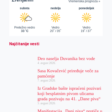
Najčitanije vesti
Deo naselja Duvanika bez vode
4. avgust 2026.
Sasa Kovačević priređuje veče za
pamćenje
7. avgust 2026.
Iz Gradske bašte ispraćeni pozivari
koji besplatnim pivom ulicama
grada pozivaju na 41. „Dane piva“
5. avgust 2026.
Manifestacija „Dani piva“ protiče u