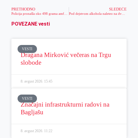
PRETHODNO
SLEDEĆE
Policija pronašla oko 498 grama amfetamina
Pod dejstvom alkohola naleteo na dve biciklistkinje
POVEZANE vesti
VESTI
Dragana Mirković večeras na Trgu
slobode
8. avgust 2026.
15:45
VESTI
Značajni infrastrukturni radovi na
Bagljašu
8. avgust 2026.
11:22