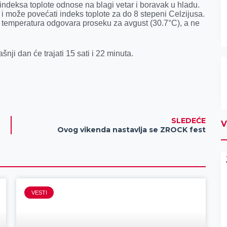
indeksa toplote odnose na blagi vetar i boravak u hladu.
i može povećati indeks toplote za do 8 stepeni Celzijusa.
a temperatura odgovara proseku za avgust (30.7°C), a ne
nji dan će trajati 15 sati i 22 minuta.
SLEDEĆE
V
Ovog vikenda nastavlja se ZROCK fest
VESTI