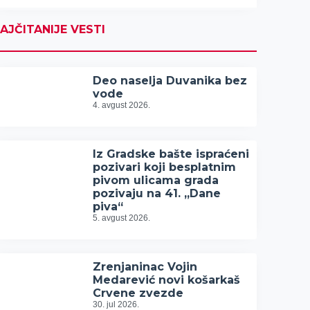
AJČITANIJE VESTI
Deo naselja Duvanika bez
vode
4. avgust 2026.
Iz Gradske bašte ispraćeni
pozivari koji besplatnim
pivom ulicama grada
pozivaju na 41. „Dane
piva“
5. avgust 2026.
Zrenjaninac Vojin
Medarević novi košarkaš
Crvene zvezde
30. jul 2026.