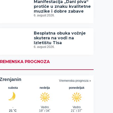
Manifestacija „Dani piva“
protiče u znaku kvalitetne
muzike i dobre zabave
6. avgust 2026.
Besplatna obuka vožnje
skutera na vodi na
Izletištu Tisa
6. avgust 2026.
REMENSKA PROGNOZA