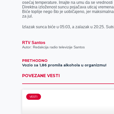
osećaj temperature. Imajte na umu da se vrednosti 
Direktna izloženost suncu pojačava uticaj vremena 
Biće toplije nego što je uobičajeno, jer maksimaln
za jul.
Izlazak sunca biće u 05:03, a zalazak u 20:25. Sutraš
RTV Santos
Autor: Redakcija radio televizije Santos
PRETHODNO
Vozio sa 1,86 promila alkohola u organizmu!
POVEZANE VESTI
VESTI