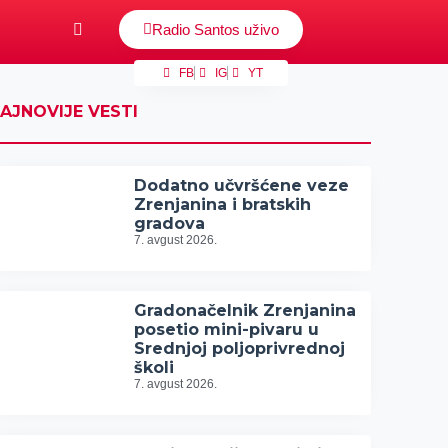
Radio Santos uživo
FB
IG
YT
AJNOVIJE VESTI
Dodatno učvršćene veze
Zrenjanina i bratskih
gradova
7. avgust 2026.
Gradonačelnik Zrenjanina
posetio mini-pivaru u
Srednjoj poljoprivrednoj
školi
7. avgust 2026.