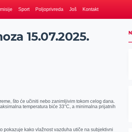
misije
Sport
Poljoprivreda
Još
Kontakt
za 15.07.2025.
N
vreme, što će učiniti nebo zanimljivim tokom celog dana.
aksimalna temperatura biće 33°C, a minimalna prijatnih
to pokazuje kako vlažnost vazduha utiče na subjektivni