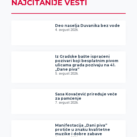
NAJČITANIJE VESTI
Deo naselja Duvanika bez vode
4. avgust 2026.
Iz Gradske bašte ispraćeni
pozivari koji besplatnim pivom
ulicama grada pozivaju na 41.
„Dane piva“
5. avgust 2026.
Sasa Kovačević priređuje veče
za pamćenje
7. avgust 2026.
Manifestacija „Dani piva“
protiče u znaku kvalitetne
muzike i dobre zabave