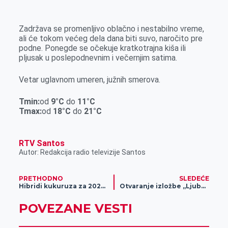
k
g
d
r
t
m
e
I
s
a
Zadržava se promenljivo oblačno i nestabilno vreme,
r
n
A
i
ali će tokom većeg dela dana biti suvo, naročito pre
podne. Ponegde se očekuje kratkotrajna kiša ili
p
l
pljusak u poslepodnevnim i večernjim satima.
p
Vetar uglavnom umeren, južnih smerova.
Tmin:
od
9
°C
do
11
°C
Tmax:
od
18
°C
do
21
°C
RTV Santos
Autor: Redakcija radio televizije Santos
PRETHODNO
SLEDEĆE
Hibridi kukuruza za 2025. godinu Instituta za kukuruz “Zemun polje”
Otvaranje izložbe „Ljubomir Kokotović – vrlo važan skup. Izbor iz grafičkog opusa”
POVEZANE VESTI