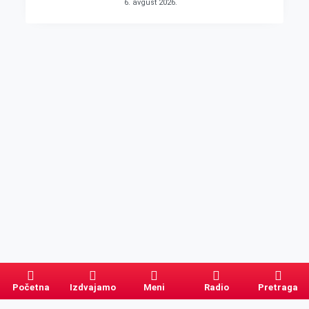
6. avgust 2026.
Početna
Izdvajamo
Meni
Radio
Pretraga