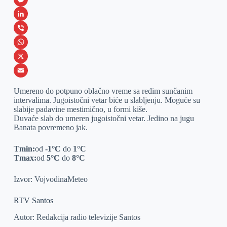
a
M
c
e
L
e
s
i
V
b
s
n
i
W
o
e
k
b
h
X
o
n
e
e
a
E
Umereno do potpuno oblačno vreme sa ređim sunčanim
k
g
d
r
t
m
intervalima. Jugoistočni vetar biće u slabljenju. Moguće su
slabije padavine mestimično, u formi kiše.
e
I
s
a
Duvaće slab do umeren jugoistočni vetar. Jedino na jugu
r
n
A
i
Banata povremeno jak.
p
l
Tmin:
od
-1°C
do
1°C
p
Tmax:
od
5°C
do
8°C
Izvor: VojvodinaMeteo
RTV Santos
Autor: Redakcija radio televizije Santos