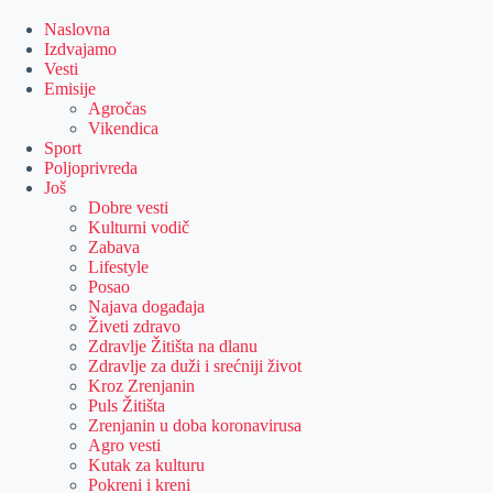
Skip
to
Naslovna
content
Izdvajamo
Vesti
Emisije
Agročas
Vikendica
Sport
Poljoprivreda
Još
Dobre vesti
Kulturni vodič
Zabava
Lifestyle
Posao
Najava događaja
Živeti zdravo
Zdravlje Žitišta na dlanu
Zdravlje za duži i srećniji život
Kroz Zrenjanin
Puls Žitišta
Zrenjanin u doba koronavirusa
Agro vesti
Kutak za kulturu
Pokreni i kreni