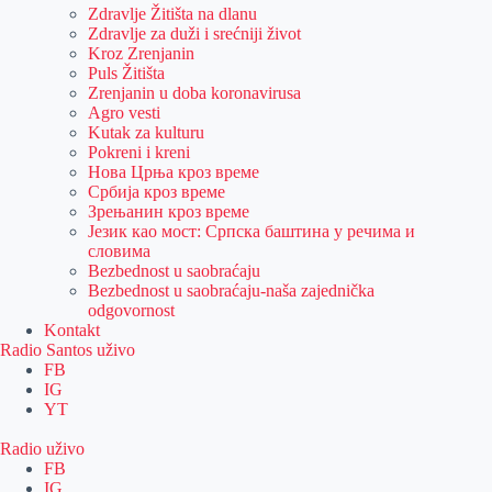
Zdravlje Žitišta na dlanu
Zdravlje za duži i srećniji život
Kroz Zrenjanin
Puls Žitišta
Zrenjanin u doba koronavirusa
Agro vesti
Kutak za kulturu
Pokreni i kreni
Нова Црња кроз време
Србија кроз време
Зрењанин кроз време
Језик као мост: Српска баштина у речима и
словима
Bezbednost u saobraćaju
Bezbednost u saobraćaju-naša zajednička
odgovornost
Kontakt
Radio Santos uživo
FB
IG
YT
Radio uživo
FB
IG