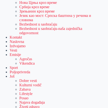
Нова Црња кроз време
Србија кроз време
Зрењанин кроз време
Језик као мост: Српска баштина у речима и
словима
Bezbednost u saobraćaju
Bezbednost u saobraćaju-naša zajednička
odgovornost
Kontakt
Naslovna
Izdvajamo
Vesti
Emisije
Agročas
Vikendica
Sport
Poljoprivreda
Još
Dobre vesti
Kulturni vodič
Zabava
Lifestyle
Posao
Najava događaja
Živeti zdravo