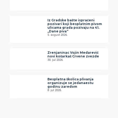
Iz Gradske bašte ispraćeni
pozivari koji besplatnim pivom
ulicama grada pozivaju na 41.
„Dane piva“
5. avgust 2026.
Zrenjaninac Vojin Medarević
novi košarkaš Crvene zvezde
30. jul 2026.
Besplatna školica plivanja
organizuje se jedanaestu
godinu zaredom
8. jul 2026.