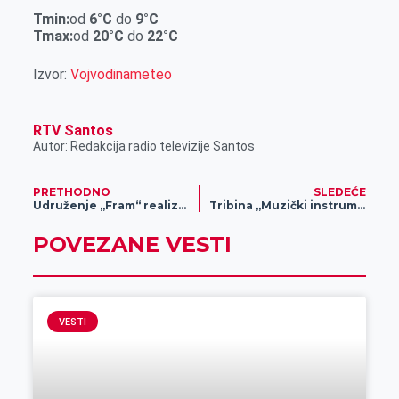
r
Tmin:
od
6
°C
do
9
°C
Tmax:
od
20
°C
do
22
°C
Izvor:
Vojvodinameteo
RTV Santos
Autor: Redakcija radio televizije Santos
PRETHODNO
SLEDEĆE
Udruženje „Fram“ realizovalo projekat „Mobil gard“
Tribina „Muzički instrumeti nekad i sad“
POVEZANE VESTI
VESTI