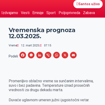
Santos uživo
Izdvajamo
Vesti
Emisije
Sport
Poljoprivreda
Zabava
Vremenska prognoza
12.03.2025.
Vreme
12. mart 2025.
07:15
F
M
L
V
W
X
E
Podeli:
a
e
i
i
h
m
c
s
n
b
a
a
e
s
k
e
t
i
Promenljivo oblačno vreme sa sunčanim intervalima,
b
e
e
r
s
l
suvo i bez padavina. Temperature iznad prosečnih
o
n
d
A
vrednosti za drugu dekadu marta.
o
g
I
p
Duvaće uglavnom umeren južni i jugoistočni vetar.
k
e
n
p