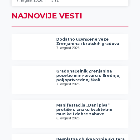
7. avgust 2026.
15:12
NAJNOVIJE VESTI
Dodatno učvršćene veze
Zrenjanina i bratskih gradova
7. avgust 2026.
Gradonačelnik Zrenjanina
posetio mini-pivaru u Srednjoj
poljoprivrednoj školi
7. avgust 2026.
Manifestacija „Dani piva“
protiče u znaku kvalitetne
muzike i dobre zabave
6. avgust 2026.
Besplatna obuka vožnje skutera