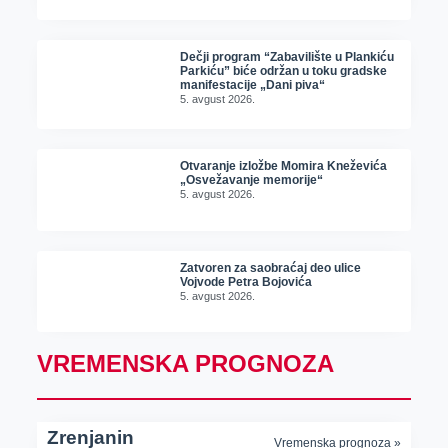
Dečji program “Zabavilište u Plankiću
Parkiću” biće održan u toku gradske
manifestacije „Dani piva“
5. avgust 2026.
Otvaranje izložbe Momira Kneževića
„Osvežavanje memorije“
5. avgust 2026.
Zatvoren za saobraćaj deo ulice
Vojvode Petra Bojovića
5. avgust 2026.
VREMENSKA PROGNOZA