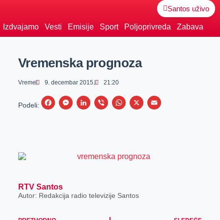
Santos uživo
Izdvajamo
Vesti
Emisije
Sport
Poljoprivreda
Zabava
Vremenska prognoza
Vreme
9. decembar 2015.
21:20
F
M
L
V
W
X
E
Podeli:
a
e
i
i
h
m
c
s
n
b
a
a
e
s
k
e
t
i
b
e
e
r
s
l
o
n
d
A
o
g
I
p
RTV Santos
Autor: Redakcija radio televizije Santos
k
e
n
p
r