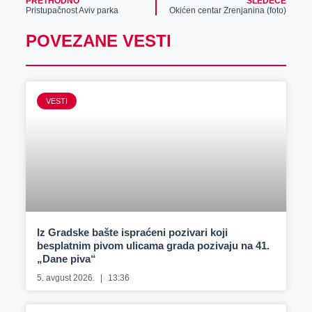
PRETHODNO
SLEDEĆE
Pristupačnost Aviv parka
Okićen centar Zrenjanina (foto)
POVEZANE VESTI
VESTI
Iz Gradske bašte ispraćeni pozivari koji
besplatnim pivom ulicama grada pozivaju na 41.
„Dane piva“
5. avgust 2026.
13:36