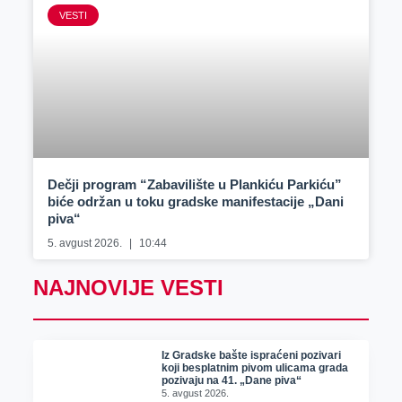
VESTI
Dečji program “Zabavilište u Plankiću Parkiću”
biće održan u toku gradske manifestacije „Dani
piva“
5. avgust 2026.
10:44
NAJNOVIJE VESTI
Iz Gradske bašte ispraćeni pozivari
koji besplatnim pivom ulicama grada
pozivaju na 41. „Dane piva“
5. avgust 2026.