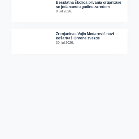
Besplatna školica plivanja organizuje
se jedanaestu godinu zaredom
8. jul 2026.
Zrenjaninac Vojin Medarević novi
košarkaš Crvene zvezde
30. jul 2026.