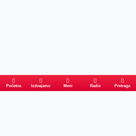
Početna
Izdvajamo
Meni
Radio
Pretraga
Pretraga
Kategorije