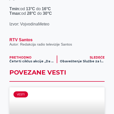
r
Tmin:
od
13
°C
do
16
°C
Tmax:
od
28
°C
do
30
°C
Izvor: VojvodinaMeteo
RTV Santos
Autor: Redakcija radio televizije Santos
PRETHODNO
SLEDEĆE
Četvrti ciklus akcije „Da nam sela budu bliža“ realizovan u Botošu
Obaveštenje Službe za lokalnu poresku administraciju
POVEZANE VESTI
VESTI