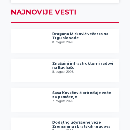
NAJNOVIJE VESTI
Dragana Mirković večeras na
Trgu slobode
8. avgust 2026.
Značajni infrastrukturni radovi
na Bagljašu
8. avgust 2026.
Sasa Kovačević priređuje veče
za pamćenje
7. avgust 2026.
Dodatno učvršćene veze
Zrenjanina i bratskih gradova