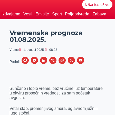
Santos uživo
Izdvajamo
Vesti
Emisije
Sport
Poljoprivreda
Zabava
Vremenska prognoza
01.08.2025.
Vreme
1. avgust 2025.
08:28
F
M
L
V
W
X
E
Podeli:
a
e
i
i
h
m
c
s
n
b
a
a
e
s
k
e
t
i
Sunčano i toplo vreme, bez vrućine, uz temperature
b
e
e
r
s
l
u okviru prosečnih vrednosti za sam početak
o
n
d
A
avgusta.
o
g
I
p
Vetar slab, promenljivog smera, uglavnom južni i
k
e
n
p
jugoistočni.