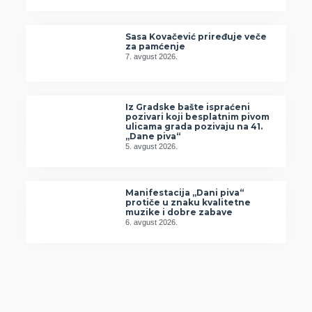
Sasa Kovačević priređuje veče
za pamćenje
7. avgust 2026.
Iz Gradske bašte ispraćeni
pozivari koji besplatnim pivom
ulicama grada pozivaju na 41.
„Dane piva“
5. avgust 2026.
Manifestacija „Dani piva“
protiče u znaku kvalitetne
muzike i dobre zabave
6. avgust 2026.