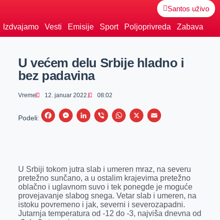
Santos uživo
Izdvajamo
Vesti
Emisije
Sport
Poljoprivreda
Zabava
U većem delu Srbije hladno i
bez padavina
Vreme
12. januar 2022.
08:02
F
M
L
V
W
X
E
Podeli:
a
e
i
i
h
m
c
s
n
b
a
a
e
s
k
e
t
i
U Srbiji tokom jutra slab i umeren mraz, na severu
b
e
e
r
s
l
pretežno sunčano, a u ostalim krajevima pretežno
o
n
d
A
oblačno i uglavnom suvo i tek ponegde je moguće
provejavanje slabog snega. Vetar slab i umeren, na
o
g
I
p
istoku povremeno i jak, severni i severozapadni.
k
e
n
p
Jutarnja temperatura od -12 do -3, najviša dnevna od