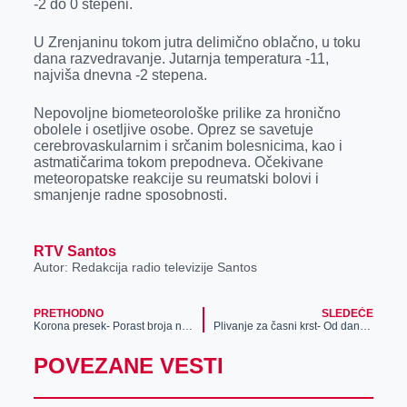
-2 do 0 stepeni.
r
U Zrenjaninu tokom jutra delimično oblačno, u toku
dana razvedravanje. Jutarnja temperatura -11,
najviša dnevna -2 stepena.
Nepovolјne biometeorološke prilike za hronično
obolele i osetlјive osobe. Oprez se savetuje
cerebrovaskularnim i srčanim bolesnicima, kao i
astmatičarima tokom prepodneva. Očekivane
meteoropatske reakcije su reumatski bolovi i
smanjenje radne sposobnosti.
RTV Santos
Autor: Redakcija radio televizije Santos
PRETHODNO
SLEDEĆE
Korona presek- Porast broja novoobolelih u Srednjobanatskom okrugu
Plivanje za časni krst- Od danas počinju prijave
POVEZANE VESTI