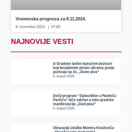
Vremenska prognoza za 8.11.2024.
8. novembar 2024.
07:00
NAJNOVIJE VESTI
Iz Gradske bašte ispraćeni pozivari
koji besplatnim pivom ulicama grada
pozivaju na 41. „Dane piva“
5. avgust 2026.
Dečji program “Zabavilište u Plankiću
Parkiću” biće održan u toku gradske
manifestacije „Dani piva“
5. avgust 2026.
Otvaranje izložbe Momira Kneževića