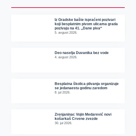
Iz Gradske bašte ispraćeni pozivari
koji besplatnim pivom ulicama grada
pozivaju na 41. „Dane piva“
5. avgust 2026.
Deo naselja Duvanika bez vode
4. avgust 2026.
Besplatna školica plivanja organizuje
se jedanaestu godinu zaredom
8. jul 2026.
Zrenjaninac Vojin Medarević novi
košarkaš Crvene zvezde
30. jul 2026.