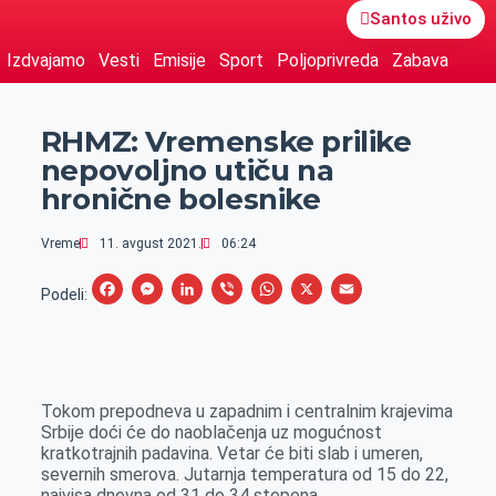
Santos uživo
Izdvajamo
Vesti
Emisije
Sport
Poljoprivreda
Zabava
RHMZ: Vremenske prilike
nepovoljno utiču na
hronične bolesnike
Vreme
11. avgust 2021.
06:24
F
M
L
V
W
X
E
Podeli:
a
e
i
i
h
m
c
s
n
b
a
a
e
s
k
e
t
i
Tokom prepodneva u zapadnim i centralnim krajevima
b
e
e
r
s
l
Srbije doći će do naoblačenja uz mogućnost
o
n
d
A
kratkotrajnih padavina. Vetar će biti slab i umeren,
severnih smerova. Jutarnja temperatura od 15 do 22,
o
g
I
p
najvisa dnevna od 31 do 34 stepena.