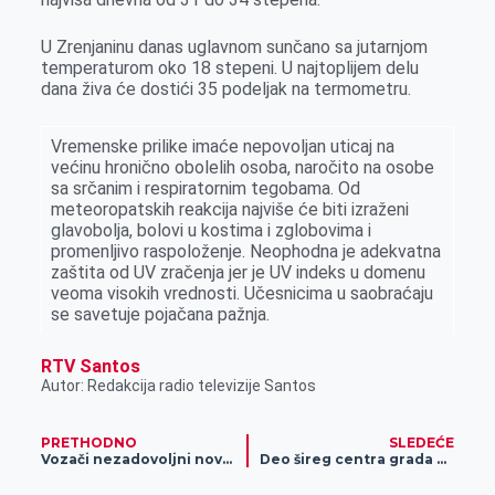
k
e
n
p
r
U Zrenjaninu danas uglavnom sunčano sa jutarnjom
temperaturom oko 18 stepeni. U najtoplijem delu
dana živa će dostići 35 podeljak na termometru.
Vremenske prilike imaće nepovolјan uticaj na
većinu hronično obolelih osoba, naročito na osobe
sa srčanim i respiratornim tegobama. Od
meteoropatskih reakcija najviše će biti izraženi
glavobolјa, bolovi u kostima i zglobovima i
promenlјivo raspoloženje. Neophodna je adekvatna
zaštita od UV zračenja jer je UV indeks u domenu
veoma visokih vrednosti. Učesnicima u saobraćaju
se savetuje pojačana pažnja.
RTV Santos
Autor: Redakcija radio televizije Santos
PRETHODNO
SLEDEĆE
Vozači nezadovoljni novim cenama goriva
Deo šireg centra grada bez struje nekoliko sati