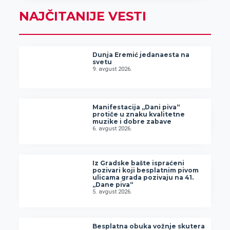
NAJČITANIJE VESTI
Dunja Eremić jedanaesta na
svetu
9. avgust 2026.
Manifestacija „Dani piva“
protiče u znaku kvalitetne
muzike i dobre zabave
6. avgust 2026.
Iz Gradske bašte ispraćeni
pozivari koji besplatnim pivom
ulicama grada pozivaju na 41.
„Dane piva“
5. avgust 2026.
Besplatna obuka vožnje skutera