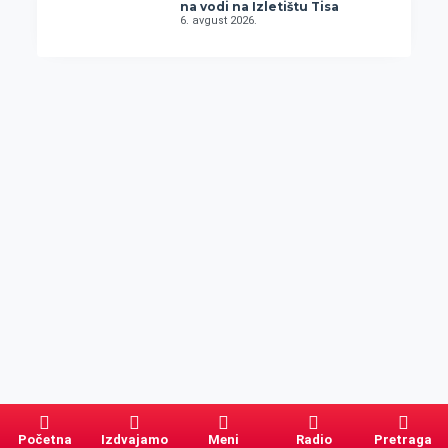
na vodi na Izletištu Tisa
6. avgust 2026.
Početna
Izdvajamo
Meni
Radio
Pretraga