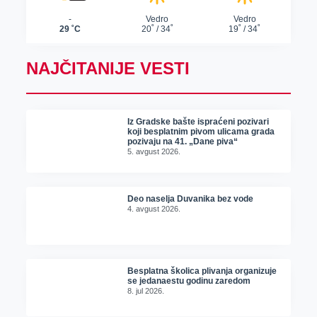
NAJČITANIJE VESTI
Iz Gradske bašte ispraćeni pozivari
koji besplatnim pivom ulicama grada
pozivaju na 41. „Dane piva“
5. avgust 2026.
Deo naselja Duvanika bez vode
4. avgust 2026.
Besplatna školica plivanja organizuje
se jedanaestu godinu zaredom
8. jul 2026.