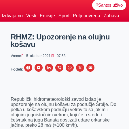
Santos uživo
Izdvajamo
Vesti
Emisije
Sport
Poljoprivreda
Zabava
RHMZ: Upozorenje na olujnu
košavu
Vreme
5. oktobar 2021.
07:53
F
M
L
V
W
X
E
Podeli:
a
e
i
i
h
m
c
s
n
b
a
a
e
s
k
e
t
i
Republički hidrometeorološki zavod izdao je
b
e
e
r
s
l
upozorenje na olujnu košavu za područje Srbije. Do
o
n
d
A
petka u košavskom području vetrovito sa jakim i
olujnim jugoistočnim vetrom, koji će u sredu i
o
g
I
p
četvrtak na jugu Banata dostizati udare orkanske
k
e
n
p
jačine, preko 28 m/s (>100 km/h).