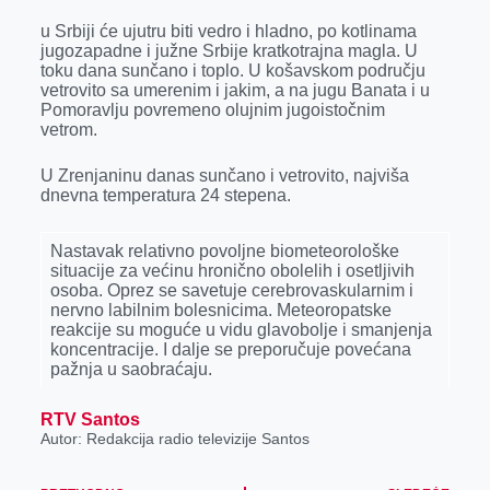
r
u Srbiji će ujutru biti vedro i hladno, po kotlinama
jugozapadne i južne Srbije kratkotrajna magla. U
toku dana sunčano i toplo. U košavskom području
vetrovito sa umerenim i jakim, a na jugu Banata i u
Pomoravlju povremeno olujnim jugoistočnim
vetrom.
U Zrenjaninu danas sunčano i vetrovito, najviša
dnevna temperatura 24 stepena.
Nastavak relativno povolјne biometeorološke
situacije za većinu hronično obolelih i osetlјivih
osoba. Oprez se savetuje cerebrovaskularnim i
nervno labilnim bolesnicima. Meteoropatske
reakcije su moguće u vidu glavobolјe i smanjenja
koncentracije. I dalјe se preporučuje povećana
pažnja u saobraćaju.
RTV Santos
Autor: Redakcija radio televizije Santos