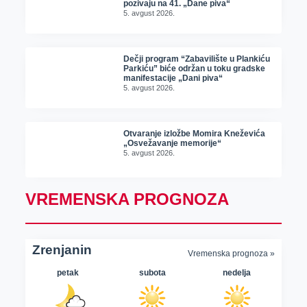
pozivaju na 41. „Dane piva“
5. avgust 2026.
Dečji program “Zabavilište u Plankiću
Parkiću” biće održan u toku gradske
manifestacije „Dani piva“
5. avgust 2026.
Otvaranje izložbe Momira Kneževića
„Osvežavanje memorije“
5. avgust 2026.
VREMENSKA PROGNOZA