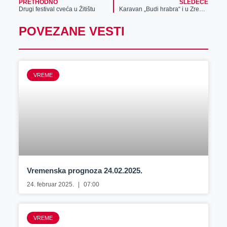
PRETHODNO
SLEDEĆE
Drugi festival cveća u Žitištu
Karavan „Budi hrabra“ i u Zrenjaninu
POVEZANE VESTI
VREME
Vremenska prognoza 24.02.2025.
24. februar 2025.
07:00
VREME