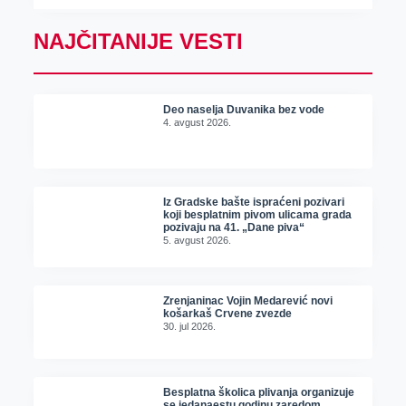
NAJČITANIJE VESTI
Deo naselja Duvanika bez vode
4. avgust 2026.
Iz Gradske bašte ispraćeni pozivari
koji besplatnim pivom ulicama grada
pozivaju na 41. „Dane piva“
5. avgust 2026.
Zrenjaninac Vojin Medarević novi
košarkaš Crvene zvezde
30. jul 2026.
Besplatna školica plivanja organizuje
se jedanaestu godinu zaredom