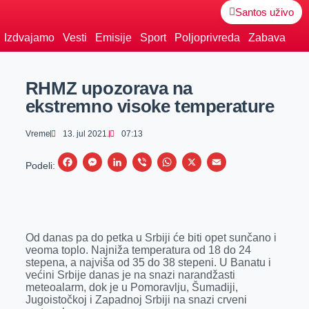
Santos uživo
Izdvajamo
Vesti
Emisije
Sport
Poljoprivreda
Zabava
RHMZ upozorava na
ekstremno visoke temperature
Vreme
13. jul 2021.
07:13
F
M
L
V
W
X
E
Podeli:
a
e
i
i
h
m
c
s
n
b
a
a
e
s
k
e
t
i
Od danas pa do petka u Srbiji će biti opet sunčano i
b
e
e
r
s
l
veoma toplo. Najniža temperatura od 18 do 24
o
n
d
A
stepena, a najviša od 35 do 38 stepeni. U Banatu i
većini Srbije danas je na snazi narandžasti
o
g
I
p
meteoalarm, dok je u Pomoravlju, Šumadiji,
k
e
n
p
Jugoistočkoj i Zapadnoj Srbiji na snazi crveni