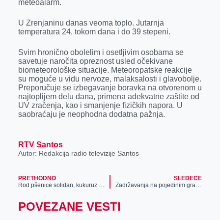
meteoalarm.
r
U Zrenjaninu danas veoma toplo. Jutarnja
temperatura 24, tokom dana i do 39 stepeni.
Svim hronično obolelim i osetlјivim osobama se
savetuje naročita opreznost usled očekivane
biometeorološke situacije. Meteoropatske reakcije
su moguće u vidu nervoze, malaksalosti i glavobolјe.
Preporučuje se izbegavanje boravka na otvorenom u
najtoplijem delu dana, primena adekvatne zaštite od
UV zračenja, kao i smanjenje fizičkih napora. U
saobraćaju je neophodna dodatna pažnja.
RTV Santos
Autor: Redakcija radio televizije Santos
PRETHODNO
SLEDEĆE
Rod pšenice solidan, kukuruz i suncokret pod znakom pitanja
Zadržavanja na pojedinim graničnim prelazima višesatna
POVEZANE VESTI