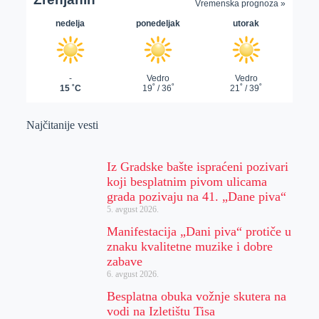
Najčitanije vesti
Iz Gradske bašte ispraćeni pozivari
koji besplatnim pivom ulicama
grada pozivaju na 41. „Dane piva“
5. avgust 2026.
Manifestacija „Dani piva“ protiče u
znaku kvalitetne muzike i dobre
zabave
6. avgust 2026.
Besplatna obuka vožnje skutera na
vodi na Izletištu Tisa