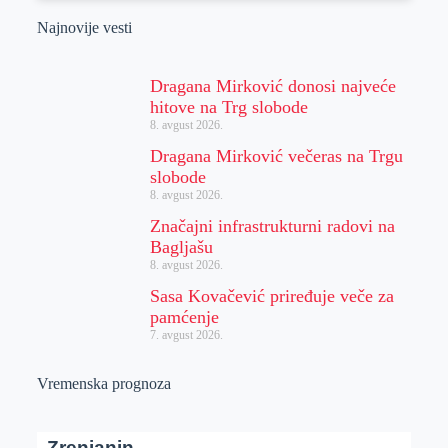
Najnovije vesti
Dragana Mirković donosi najveće
hitove na Trg slobode
8. avgust 2026.
Dragana Mirković večeras na Trgu
slobode
8. avgust 2026.
Značajni infrastrukturni radovi na
Bagljašu
8. avgust 2026.
Sasa Kovačević priređuje veče za
pamćenje
7. avgust 2026.
Vremenska prognoza