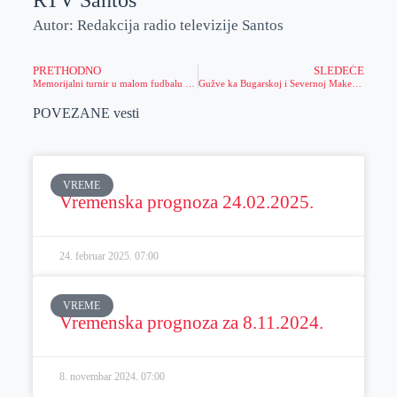
RTV Santos
Autor: Redakcija radio televizije Santos
PRETHODNO
SLEDEĆE
Memorijalni turnir u malom fudbalu „Vladimir Vujin“ – Aradac 2021
Gužve ka Bugarskoj i Severnoj Makedoniji
POVEZANE vesti
VREME
Vremenska prognoza 24.02.2025.
24. februar 2025.
07:00
VREME
Vremenska prognoza za 8.11.2024.
8. novembar 2024.
07:00