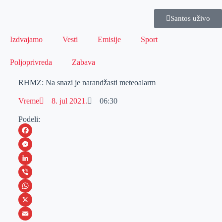
Santos uživo
Izdvajamo
Vesti
Emisije
Sport
Poljoprivreda
Zabava
RHMZ: Na snazi je narandžasti meteoalarm
Vreme
8. jul 2021.
06:30
Podeli:
F
a
M
c
e
L
e
s
i
V
b
s
n
i
W
o
e
k
b
h
X